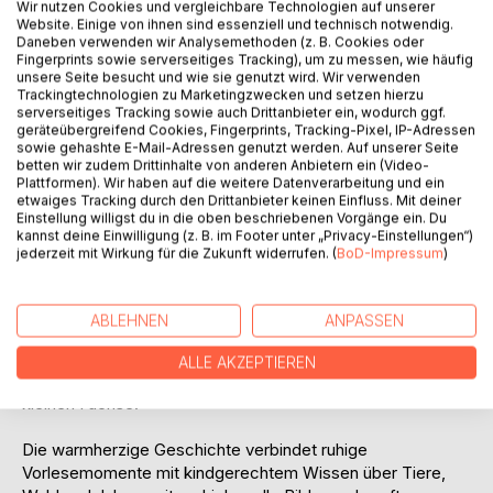
Wir nutzen Cookies und vergleichbare Technologien auf unserer
Website. Einige von ihnen sind essenziell und technisch notwendig.
Daneben verwenden wir Analysemethoden (z. B. Cookies oder
Fingerprints sowie serverseitiges Tracking), um zu messen, wie häufig
BESCHREIBUNG
unsere Seite besucht und wie sie genutzt wird. Wir verwenden
Trackingtechnologien zu Marketingzwecken und setzen hierzu
serverseitiges Tracking sowie auch Drittanbieter ein, wodurch ggf.
"Rusty, Familie und die Birke" erzählt die liebevolle
geräteübergreifend Cookies, Fingerprints, Tracking-Pixel, IP-Adressen
Geschichte des schlauen Fuchses Rusty, seiner klugen
sowie gehashte E-Mail-Adressen genutzt werden. Auf unserer Seite
betten wir zudem Drittinhalte von anderen Anbietern ein (Video-
Frau Cleo und ihres neugierigen kleinen Sohnes Fünkchen.
Plattformen). Wir haben auf die weitere Datenverarbeitung und ein
Gemeinsam erlebt die fröhliche Fuchsfamilie viele kleine
etwaiges Tracking durch den Drittanbieter keinen Einfluss. Mit deiner
Abenteuer am Rand eines großen Waldes und entdeckt
Einstellung willigst du in die oben beschriebenen Vorgänge ein. Du
kannst deine Einwilligung (z. B. im Footer unter „Privacy-Einstellungen“)
dabei die besondere Bedeutung ihrer alten Birke.
jederzeit mit Wirkung für die Zukunft widerrufen. (
BoD-Impressum
)
Im Laufe der Jahreszeiten lernen Kinder spielerisch die
Natur kennen: summende Bienen im Frühling, kühlen
ABLEHNEN
ANPASSEN
Schatten im Sommer, goldenes Herbstlaub und funkelnden
Schnee im Winter. Die Birke wird dabei zu einem sicheren
ALLE AKZEPTIEREN
Zuhause, einem Spielplatz und einer treuen Freundin der
kleinen Füchse.
Die warmherzige Geschichte verbindet ruhige
Vorlesemomente mit kindgerechtem Wissen über Tiere,