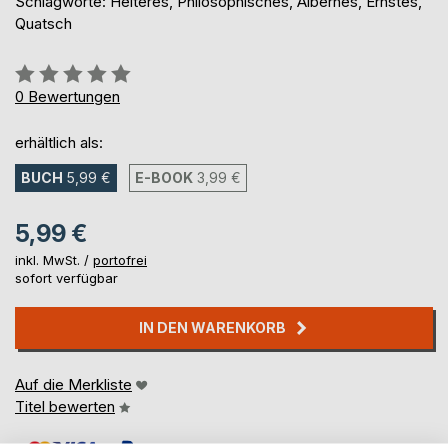
Schlagworte: Heiteres, Philosophisches, Albernes, Ernstes,
Quatsch
Bewertung::
0%
0
Bewertungen
erhältlich als:
BUCH
5,99 €
E-BOOK
3,99 €
5,99 €
inkl. MwSt. /
portofrei
sofort verfügbar
IN DEN WARENKORB
Auf die Merkliste
Titel bewerten