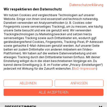
Datenschutzerklärung
Wir respektieren den Datenschutz
Wir nutzen Cookies und vergleichbare Technologien auf unserer
Website. Einige von ihnen sind essenziell und technisch notwendig.
Daneben verwenden wir Analysemethoden (z. B. Cookies oder
BESCHREIBUNG
Fingerprints sowie serverseitiges Tracking), um zu messen, wie häufig
unsere Seite besucht und wie sie genutzt wird. Wir verwenden
Trackingtechnologien zu Marketingzwecken und setzen hierzu
serverseitiges Tracking sowie auch Drittanbieter ein, wodurch ggf.
"Der Froschprinz" versammelt philosophische und heitere
geräteübergreifend Cookies, Fingerprints, Tracking-Pixel, IP-Adressen
Gedichte, unsinnige und sinnige Prosatexte zu einem
sowie gehashte E-Mail-Adressen genutzt werden. Auf unserer Seite
betten wir zudem Drittinhalte von anderen Anbietern ein (Video-
gemischten Wortsalat der eigentümlichen Art. Nicht alles,
Plattformen). Wir haben auf die weitere Datenverarbeitung und ein
was keinen Sinn ergibt, ist sinnlos und nicht alles, was zu
etwaiges Tracking durch den Drittanbieter keinen Einfluss. Mit deiner
denken gibt, muss langweilig sein. Das hofft zumindest der
Einstellung willigst du in die oben beschriebenen Vorgänge ein. Du
kannst deine Einwilligung (z. B. im Footer unter „Privacy-Einstellungen“)
Autor, der hiermit sein zweites Taschenbuch (in einer
jederzeit mit Wirkung für die Zukunft widerrufen. (
BoD-Impressum
)
Neuauflage) vorlegt. Nicht jeder Frosch ist ein
verzauberter Märchenprinz, aber mancher Märchenprinz ist
eigentlich ein Frosch...
ABLEHNEN
ANPASSEN
ALLE AKZEPTIEREN
AUTOR/IN
PRESSESTIMMEN