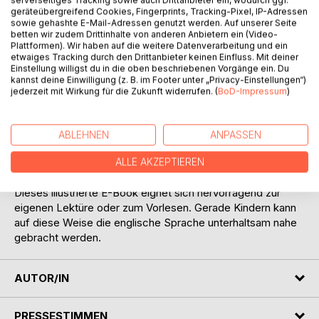
serverseitiges Tracking sowie auch Drittanbieter ein, wodurch ggf.
BESCHREIBUNG
geräteübergreifend Cookies, Fingerprints, Tracking-Pixel, IP-Adressen
sowie gehashte E-Mail-Adressen genutzt werden. Auf unserer Seite
betten wir zudem Drittinhalte von anderen Anbietern ein (Video-
Nicht hinter jedem hässlichen Frosch verbirgt sich ein
Plattformen). Wir haben auf die weitere Datenverarbeitung und ein
Traumprinz. Doch dass der erste Eindruck auch täuschen
etwaiges Tracking durch den Drittanbieter keinen Einfluss. Mit deiner
Einstellung willigst du in die oben beschriebenen Vorgänge ein. Du
kann, verrät diese deutsch- und englischsprachige
kannst deine Einwilligung (z. B. im Footer unter „Privacy-Einstellungen“)
Ausgabe des beliebten Märchens der Brüder Grimm -
jederzeit mit Wirkung für die Zukunft widerrufen. (
BoD-Impressum
)
sorgfältig und liebevoll editiert. Für ein ungetrübtes
Lesevergnügen und ein korrektes Leselernen junger
Märchenfans wurde der Text den aktuellen
ABLEHNEN
ANPASSEN
Rechtschreibregeln angepasst. Eine Einführung erläutert
den historischen Hintergrund und Interpretationsansätze.
ALLE AKZEPTIEREN
Dieses illustrierte E-Book eignet sich hervorragend zur
eigenen Lektüre oder zum Vorlesen. Gerade Kindern kann
auf diese Weise die englische Sprache unterhaltsam nahe
gebracht werden.
AUTOR/IN
PRESSESTIMMEN