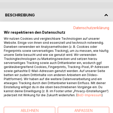
BESCHREIBUNG
Datenschutzerklärung
Humorvoll und wendungsreich. Ein heiteres
Wir respektieren den Datenschutz
Schelmenstück. Die schönste Love Story seit "Der weiße
Wir nutzen Cookies und vergleichbare Technologien auf unserer
Hai".
Website. Einige von ihnen sind essenziell und technisch notwendig.
Daneben verwenden wir Analysemethoden (z. B. Cookies oder
Wenn etwas für immer verschwinden muss, ist Ignaz
Fingerprints sowie serverseitiges Tracking), um zu messen, wie häufig
unsere Seite besucht und wie sie genutzt wird. Wir verwenden
Hallgrubers Schrottplatz die beste Adresse weit und breit.
Trackingtechnologien zu Marketingzwecken und setzen hierzu
Ignaz nimmt es nicht so genau. Er nimmt einfach alles. Und
serverseitiges Tracking sowie auch Drittanbieter ein, wodurch ggf.
er kann die Klappe halten. Er hält sie gern. Ignaz scheut die
geräteübergreifend Cookies, Fingerprints, Tracking-Pixel, IP-Adressen
sowie gehashte E-Mail-Adressen genutzt werden. Auf unserer Seite
Menschen. Dabei hat er eigentlich nichts gegen sie. Vor
betten wir zudem Drittinhalte von anderen Anbietern ein (Video-
allem, wenn sie ihn in Ruhe lassen.
Plattformen). Wir haben auf die weitere Datenverarbeitung und ein
Aber wenn die Gemeindebücherei kein Geld mehr für neue
etwaiges Tracking durch den Drittanbieter keinen Einfluss. Mit deiner
Einstellung willigst du in die oben beschriebenen Vorgänge ein. Du
Bücher bekommt, ist es Zeit zu handeln. Also raus aus der
kannst deine Einwilligung (z. B. im Footer unter „Privacy-Einstellungen“)
Komfortzone. Sich engagieren. Sich wehren. Außerdem ist
jederzeit mit Wirkung für die Zukunft widerrufen. (
BoD-Impressum
)
da noch diese Katrin, eine Büchereimaus vor dem Herrn.
Doch wenn man seit zwanzig Jahren allein auf einem
Schrottplatz lebt und noch dazu ein Rattenproblem hat, ist
ABLEHNEN
ANPASSEN