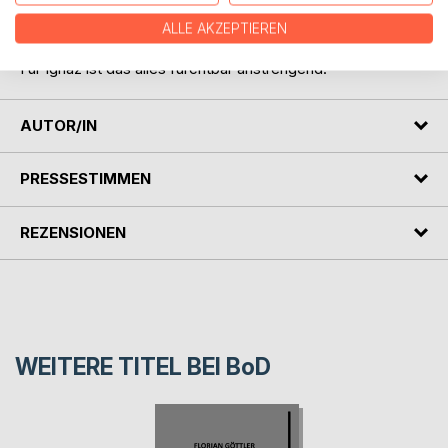
man wirklich bereit für die Liebe? Und dann schleppt auch
noch jemand etwas Hochbrisantes auf den Schrottplatz,
ALLE AKZEPTIEREN
das ganz dringend für immer weg muss.
Für Ignaz ist das alles furchtbar anstrengend.
AUTOR/IN
PRESSESTIMMEN
REZENSIONEN
WEITERE TITEL BEI
BoD