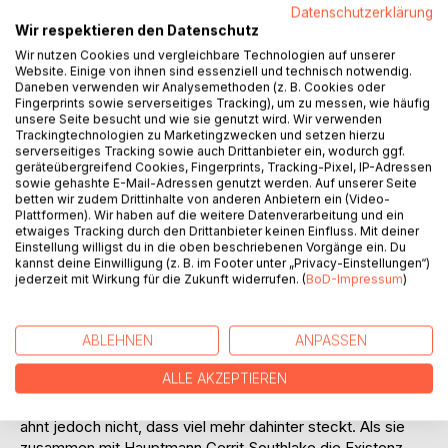
Auf die Merkliste
Datenschutzerklärung
Titel bewerten
Wir respektieren den Datenschutz
Wir nutzen Cookies und vergleichbare Technologien auf unserer
Website. Einige von ihnen sind essenziell und technisch notwendig.
Daneben verwenden wir Analysemethoden (z. B. Cookies oder
Fingerprints sowie serverseitiges Tracking), um zu messen, wie häufig
unsere Seite besucht und wie sie genutzt wird. Wir verwenden
Trackingtechnologien zu Marketingzwecken und setzen hierzu
serverseitiges Tracking sowie auch Drittanbieter ein, wodurch ggf.
geräteübergreifend Cookies, Fingerprints, Tracking-Pixel, IP-Adressen
BESCHREIBUNG
sowie gehashte E-Mail-Adressen genutzt werden. Auf unserer Seite
betten wir zudem Drittinhalte von anderen Anbietern ein (Video-
Plattformen). Wir haben auf die weitere Datenverarbeitung und ein
etwaiges Tracking durch den Drittanbieter keinen Einfluss. Mit deiner
Die Welt scheint vergessen zu haben, dass sie aus dem
Einstellung willigst du in die oben beschriebenen Vorgänge ein. Du
Blut von Drachen geboren wurde.
kannst deine Einwilligung (z. B. im Footer unter „Privacy-Einstellungen“)
Die Drachen jedoch haben niemals vergessen.
jederzeit mit Wirkung für die Zukunft widerrufen. (
BoD-Impressum
)
Eine rätselhafte Mission führt Samanta in die Reihen ihrer
ABLEHNEN
ANPASSEN
Feinde. Sie schleicht sich mit ihren engsten Freunden bei
einer Mission ein, die den undurchdringlichen Wald
ALLE AKZEPTIEREN
erforschen soll. Ihr Auftrag: Eine mysteriöse Macht
aufspüren und unschädlich machen. Die junge Verbrecherin
ahnt jedoch nicht, dass viel mehr dahinter steckt. Als sie
zusammen mit Hauptmann Gerrit Southlake die Existenz