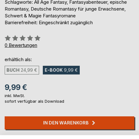
Schlagworte: All Age Fantasy, Fantasyabenteuer, epische
Romantasy, Deutsche Romantasy für junge Erwachsene,
Schwert & Magie Fantasyromane
Barrierefreiheit: Eingeschränkt zugänglich
Bewertung::
0%
0
Bewertungen
erhältlich als:
BUCH
24,99 €
E-BOOK
9,99 €
9,99 €
inkl. MwSt.
sofort verfügbar als Download
IN DEN WARENKORB