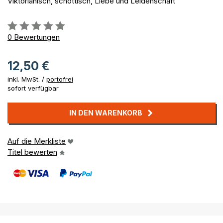
Viktorianisch, schottisch, Liebe und Leidenschaft
Bewertung::
0%
0
Bewertungen
12,50 €
inkl. MwSt. /
portofrei
sofort verfügbar
IN DEN WARENKORB
Auf die Merkliste
Titel bewerten