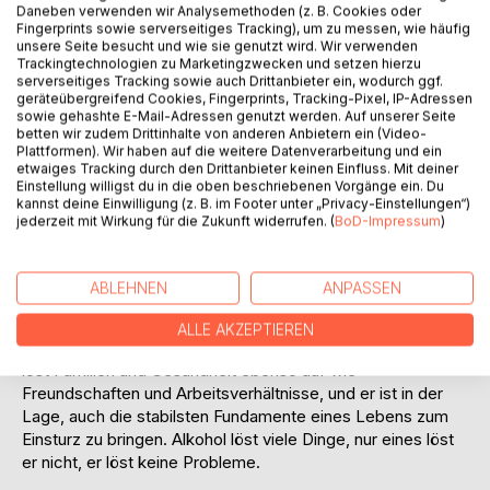
Daneben verwenden wir Analysemethoden (z. B. Cookies oder
Fingerprints sowie serverseitiges Tracking), um zu messen, wie häufig
unsere Seite besucht und wie sie genutzt wird. Wir verwenden
Trackingtechnologien zu Marketingzwecken und setzen hierzu
serverseitiges Tracking sowie auch Drittanbieter ein, wodurch ggf.
geräteübergreifend Cookies, Fingerprints, Tracking-Pixel, IP-Adressen
sowie gehashte E-Mail-Adressen genutzt werden. Auf unserer Seite
BESCHREIBUNG
betten wir zudem Drittinhalte von anderen Anbietern ein (Video-
Plattformen). Wir haben auf die weitere Datenverarbeitung und ein
etwaiges Tracking durch den Drittanbieter keinen Einfluss. Mit deiner
Lieber Freund,
Einstellung willigst du in die oben beschriebenen Vorgänge ein. Du
kannst deine Einwilligung (z. B. im Footer unter „Privacy-Einstellungen“)
ich habe viele Dinge, die Du mir vor langen Jahren erzählt
jederzeit mit Wirkung für die Zukunft widerrufen. (
BoD-Impressum
)
hast, in diesem Roman verarbeitet.
Wenn dies nur einen einzigen Menschen davon abhält, in
schwierigen Situationen seines Lebens zum Alkohol zu
ABLEHNEN
ANPASSEN
greifen um dadurch Probleme zu lösen, dann hat sich
dieser Aufwand schon gelohnt. Alkohol ist ein
ALLE AKZEPTIEREN
Lösungsmittel, Alkohol löst Besitz und Kontostände auf, er
löst Familien und Gesundheit ebenso auf wie
Freundschaften und Arbeitsverhältnisse, und er ist in der
Lage, auch die stabilsten Fundamente eines Lebens zum
Einsturz zu bringen. Alkohol löst viele Dinge, nur eines löst
er nicht, er löst keine Probleme.