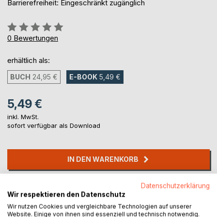
Barrierefreiheit: Eingeschränkt zugänglich
Bewertung::
0%
0
Bewertungen
erhältlich als:
BUCH
24,95 €
E-BOOK
5,49 €
5,49 €
inkl. MwSt.
sofort verfügbar als Download
IN DEN WARENKORB
Datenschutzerklärung
Auf die Merkliste
Wir respektieren den Datenschutz
Titel bewerten
Wir nutzen Cookies und vergleichbare Technologien auf unserer
Website. Einige von ihnen sind essenziell und technisch notwendig.