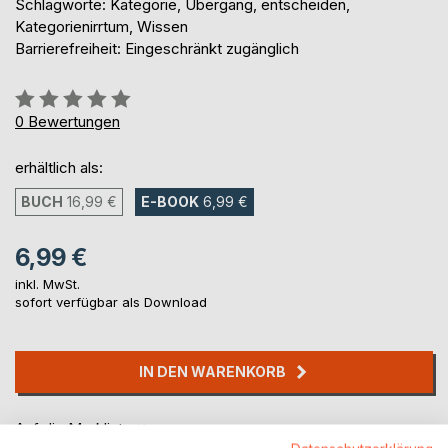
Schlagworte: Kategorie, Übergang, entscheiden,
Kategorienirrtum, Wissen
Barrierefreiheit: Eingeschränkt zugänglich
Bewertung::
0%
0
Bewertungen
erhältlich als:
BUCH
16,99 €
E-BOOK
6,99 €
6,99 €
inkl. MwSt.
sofort verfügbar als Download
IN DEN WARENKORB
Auf die Merkliste