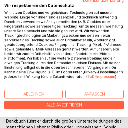
Datenschutzerklärung
Titel bewerten
Wir respektieren den Datenschutz
Wir nutzen Cookies und vergleichbare Technologien auf unserer
Website. Einige von ihnen sind essenziell und technisch notwendig.
Daneben verwenden wir Analysemethoden (z. B. Cookies oder
Fingerprints sowie serverseitiges Tracking), um zu messen, wie häufig
unsere Seite besucht und wie sie genutzt wird. Wir verwenden
Trackingtechnologien zu Marketingzwecken und setzen hierzu
serverseitiges Tracking sowie auch Drittanbieter ein, wodurch ggf.
BESCHREIBUNG
geräteübergreifend Cookies, Fingerprints, Tracking-Pixel, IP-Adressen
sowie gehashte E-Mail-Adressen genutzt werden. Auf unserer Seite
betten wir zudem Drittinhalte von anderen Anbietern ein (Video-
Plattformen). Wir haben auf die weitere Datenverarbeitung und ein
Der Fehler vor dem Fehler
etwaiges Tracking durch den Drittanbieter keinen Einfluss. Mit deiner
Die Kunst, das Leben richtig einzuordnen
Einstellung willigst du in die oben beschriebenen Vorgänge ein. Du
kannst deine Einwilligung (z. B. im Footer unter „Privacy-Einstellungen“)
Wir scheitern nicht, weil wir zu wenig tun. Wir scheitern,
jederzeit mit Wirkung für die Zukunft widerrufen. (
BoD-Impressum
)
weil wir das Richtige im falschen Rahmen tun. Wer Trauer
wie ein Problem behandelt, Erschöpfung wie Faulheit
bekämpft oder eine Lebensentscheidung wie eine
ABLEHNEN
ANPASSEN
Optimierungsaufgabe angeht, der vertieft den Irrtum mit
jeder Anstrengung.
ALLE AKZEPTIEREN
Frank Kralemann nennt diesen blinden Fleck den
Kategorienfehler, den Fehler vor dem Fehler. In diesem
Denkbuch führt er durch die großen Unterscheidungen des
menschlichen Lebens: Risiko oder Ungewissheit, Schuld