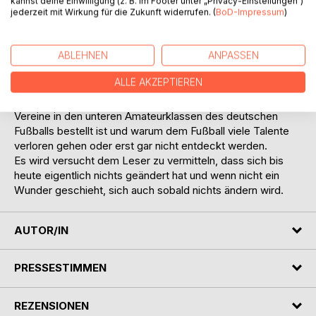
kannst deine Einwilligung (z. B. im Footer unter „Privacy-Einstellungen“)
FC ImmerGut zusammengefügt.
jederzeit mit Wirkung für die Zukunft widerrufen. (
BoD-Impressum
)
Der FC ImmerGut steht quasi für alle Vereine, die eine
ähnliche Situation durchgemacht haben bzw. gerade
ABLEHNEN
ANPASSEN
durchmachen.
Schnell werden sich die Helden von Damals in dem Buch
ALLE AKZEPTIEREN
ebenso wiederfinden, wie die jungen Akteure von heute.
Das Buch beschreibt desweiteren exakt, wie es um viele
Vereine in den unteren Amateurklassen des deutschen
Fußballs bestellt ist und warum dem Fußball viele Talente
verloren gehen oder erst gar nicht entdeckt werden.
Es wird versucht dem Leser zu vermitteln, dass sich bis
heute eigentlich nichts geändert hat und wenn nicht ein
Wunder geschieht, sich auch sobald nichts ändern wird.
AUTOR/IN
PRESSESTIMMEN
REZENSIONEN