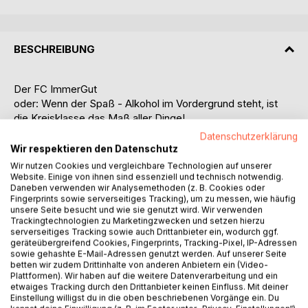
BESCHREIBUNG
Der FC ImmerGut
oder: Wenn der Spaß - Alkohol im Vordergrund steht, ist
die Kreisklasse das Maß aller Dinge!
Datenschutzerklärung
Das Buch, Der FC ImmerGut, erzählt eine (Tatsachen)-
Wir respektieren den Datenschutz
Geschichte, die sich so oder so ähnlich, tausendmal in
Wir nutzen Cookies und vergleichbare Technologien auf unserer
Deutschland abgespielt hat und sich auch bis heute immer
Website. Einige von ihnen sind essenziell und technisch notwendig.
Daneben verwenden wir Analysemethoden (z. B. Cookies oder
wieder abspielt.
Fingerprints sowie serverseitiges Tracking), um zu messen, wie häufig
Es basiert auf der Historie von ehemals drei stolzen
unsere Seite besucht und wie sie genutzt wird. Wir verwenden
Vereinen aus Rheinland- Pfalz, dem Großraum Köln und
Trackingtechnologien zu Marketingzwecken und setzen hierzu
serverseitiges Tracking sowie auch Drittanbieter ein, wodurch ggf.
dem Nordwesten Deutschlands, die zu ihren besten Zeiten
geräteübergreifend Cookies, Fingerprints, Tracking-Pixel, IP-Adressen
Bezirks- und Landesligaluft schnuppern durften.
sowie gehashte E-Mail-Adressen genutzt werden. Auf unserer Seite
Um nicht drei Geschichten gleichzeitig zu erzählen, wurden
betten wir zudem Drittinhalte von anderen Anbietern ein (Video-
die erlebten Erfahrungen mit den Erzählungen von
Plattformen). Wir haben auf die weitere Datenverarbeitung und ein
etwaiges Tracking durch den Drittanbieter keinen Einfluss. Mit deiner
ehemaligen Spielern und Vereinsfunktionären zu einem
Einstellung willigst du in die oben beschriebenen Vorgänge ein. Du
Verein, dem