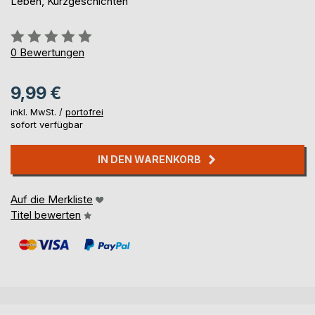
Leben, Kurzgeschichten
Bewertung::
0%
0
Bewertungen
9,99 €
inkl. MwSt. /
portofrei
sofort verfügbar
IN DEN WARENKORB
Auf die Merkliste
Titel bewerten