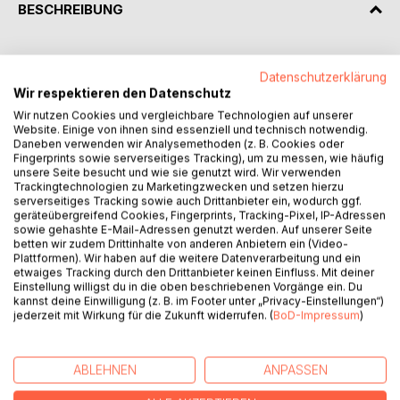
BESCHREIBUNG
Bist du bereit, ein Reich finsterer Märchen und düsterer
Datenschutzerklärung
Geschichten zu betreten? Bereit, dem Tod zu begegnen?
Wir respektieren den Datenschutz
Und dem, was danach kommt? Dich auf die Suche nach
dem ewigen Leben zu machen? Mit Meerjungfrauen zum
Wir nutzen Cookies und vergleichbare Technologien auf unserer
Website. Einige von ihnen sind essenziell und technisch notwendig.
gefährlichsten Ort ihres Reiches zu tauchen? Den
Daneben verwenden wir Analysemethoden (z. B. Cookies oder
mysteriösen Mord an einem jungen Mann aufzuklären? Es
Fingerprints sowie serverseitiges Tracking), um zu messen, wie häufig
mit einem rachsüchtigen Geist aufzunehmen?
unsere Seite besucht und wie sie genutzt wird. Wir verwenden
Trackingtechnologien zu Marketingzwecken und setzen hierzu
serverseitiges Tracking sowie auch Drittanbieter ein, wodurch ggf.
Sie alle und noch mehr erwarten dich: Die Verdammten und
geräteübergreifend Cookies, Fingerprints, Tracking-Pixel, IP-Adressen
Gejagten, die Erlösten und Geliebten.
sowie gehashte E-Mail-Adressen genutzt werden. Auf unserer Seite
betten wir zudem Drittinhalte von anderen Anbietern ein (Video-
Plattformen). Wir haben auf die weitere Datenverarbeitung und ein
Was ist stärker: Die Macht der Liebe oder der Rache? Und
etwaiges Tracking durch den Drittanbieter keinen Einfluss. Mit deiner
können beide über den Tod triumphieren?
Einstellung willigst du in die oben beschriebenen Vorgänge ein. Du
kannst deine Einwilligung (z. B. im Footer unter „Privacy-Einstellungen“)
jederzeit mit Wirkung für die Zukunft widerrufen. (
BoD-Impressum
)
Zehn Kurzgeschichten entführen dich teils auf gruselige
teils auf düster märchenhafte Weise in die Welt des
Übernatürlichen.
ABLEHNEN
ANPASSEN
Du brauchst das Buch nur aufzuschlagen und deine Reise