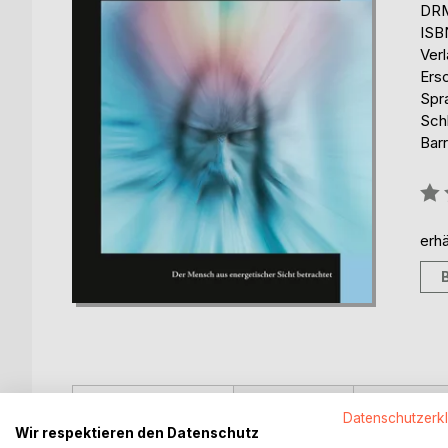
DRM
ISB
Ver
Ers
Spr
Sch
Barr
Bew
0%
erhä
BESCHREIBUNG
AUTOR/IN
PRESSES
Datenschutzerk
Wir respektieren den Datenschutz