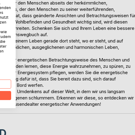
eise über den Menschen abseits der herkömmlichen,
.
wenden
g vor uns, der den Menschen zu seiner weiterführenden,
es
 erkannt hat, dass geänderte Ansichten und Betrachtungsweisen fü
nutzt
rfolg, Wohlbefinden und Gesundheit wichtig sind, wird diesen
tzen
us beschreiten. Schenken Sie sich und Ihrem Leben eine bessere
owie
hrem Lebenswegbuch auf.
 zudem
m er in seinem Leben gerade dort steht, wo er steht, und auf
 die
eter
en, glücklichen, ausgeglichenen und harmonischen Leben,
nen
hema der energetischen Betrachtungsweise des Menschen und
. Sie werden lernen, diese Energie wahrzunehmen, zu spüren, zu
nn Sie Ihr Energiesystem pflegen, werden Sie die energetische
etzung dafür ist, dass Sie bereit dazu sind, sich darauf
ter über Bord werfen.
uchs und Umdenkens auf dieser Welt, in dem wir uns langsam
m Verborgenen schlummern. Erkennen wir diese, so entdecken wir
ng jahrtausendealter energetischer Anwendungen!
D