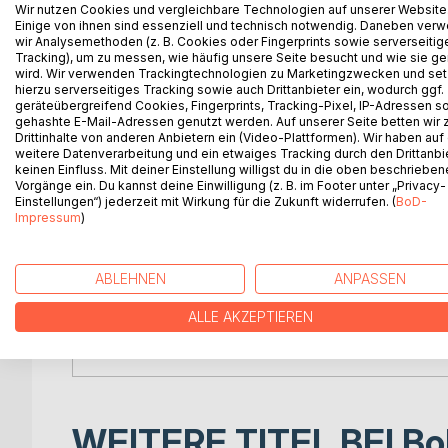
Der Energetische Mensch ist eine andere Sichtw
Wir nutzen Cookies und vergleichbare Technologien auf unserer Website
Einige von ihnen sind essenziell und technisch notwendig. Daneben ver
medizinischen Betrachtung. Es liegt ein neuer We
wir Analysemethoden (z. B. Cookies oder Fingerprints sowie serverseitig
spirituellen Transformation begleitet. Wer einmal
Tracking), um zu messen, wie häufig unsere Seite besucht und wie sie ge
ein neues Leben mit Sonne und Liebe im Herzen, E
wird. Wir verwenden Trackingtechnologien zu Marketingzwecken und se
hierzu serverseitiges Tracking sowie auch Drittanbieter ein, wodurch ggf.
Weg konsequent, mit viel Energie und Enthusiasm
geräteübergreifend Cookies, Fingerprints, Tracking-Pixel, IP-Adressen s
Qualität, und schlagen Sie ein neues Kapitel in I
gehashte E-Mail-Adressen genutzt werden. Auf unserer Seite betten wir
Jeder, der dieses Buch liest, wird erkennen, waru
Drittinhalte von anderen Anbietern ein (Video-Plattformen). Wir haben auf
weitere Datenverarbeitung und ein etwaiges Tracking durch den Drittanbi
welche Weise seine Sehnsucht nach einem erfüllt
keinen Einfluss. Mit deiner Einstellung willigst du in die oben beschriebe
entstanden ist.
Vorgänge ein. Du kannst deine Einwilligung (z. B. im Footer unter „Privacy-
Der Schwerpunkt dieses Buches liegt auf dem T
Einstellungen“) jederzeit mit Wirkung für die Zukunft widerrufen. (
BoD-
Impressum
)
der Heilungsenergie, die uns ständig durchströmt
lenken und für die Selbstheilung einzusetzen. We
Heilungsenergie besonders intensiv spüren. Vorauss
ABLEHNEN
ANPASSEN
einzulassen und alte, eingefahrene Verhaltensmus
Wir befinden uns in der Mitte eines großen Umbr
ALLE AKZEPTIEREN
wieder jener Kräfte bewusst werden, die in uns i
heute wieder, unter anderem, die heilsame Wirku
WEITERE TITEL BEI
Bo