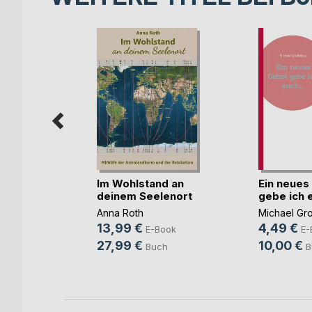
tehende
Im Wohlstand an
Ein neues
hri(...)
deinem Seelenort
gebe ich e
en
Anna Roth
Michael Gr
13,99 €
4,49 €
ok
E-Book
E-
27,99 €
10,00 €
h
Buch
B