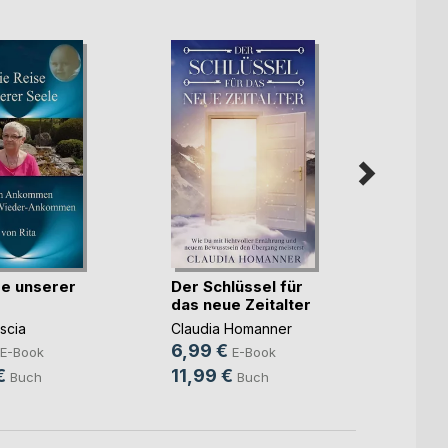
se unserer
Der Schlüssel für
Das G
das neue Zeitalter
Mike B
ascia
Claudia Homanner
8,49
6,99 €
E-Book
E-Book
12,9
€
11,99 €
Buch
Buch