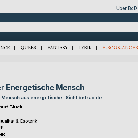
Über BoD
NCE
QUEER
FANTASY
LYRIK
E-BOOK-ANGEB
r Energetische Mensch
 Mensch aus energetischer Sicht betrachtet
mut Glück
itualität & Esoterik
UB
 MB