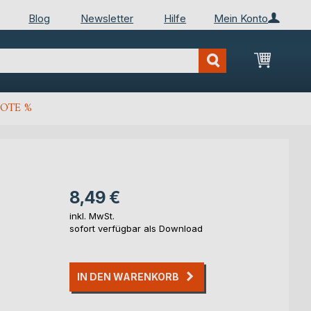
Blog
Newsletter
Hilfe
Mein Konto
Mein Wa
OTE %
8,49 €
inkl. MwSt.
sofort verfügbar als Download
IN DEN WARENKORB