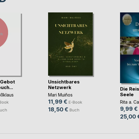
 Gebot
Unsichtbares
uch...
Netzwerk
Die Rei
Seele
oßklaus
Mari Muiños
11,99 €
Rita a. C
Book
E-Book
9,99 €
18,50 €
uch
Buch
25,00 