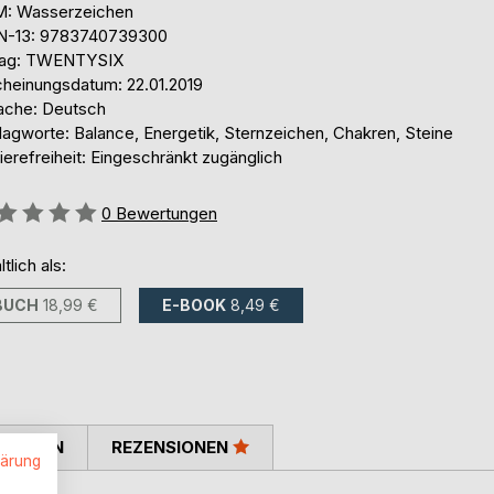
: Wasserzeichen
N-13: 9783740739300
lag: TWENTYSIX
cheinungsdatum: 22.01.2019
ache: Deutsch
lagworte: Balance, Energetik, Sternzeichen, Chakren, Steine
ierefreiheit: Eingeschränkt zugänglich
ertung::
0
Bewertungen
ltlich als:
BUCH
18,99 €
E-BOOK
8,49 €
TIMMEN
REZENSIONEN
lärung