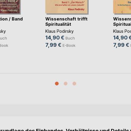
ion / Band
Wissenschaft trifft
Wissensc
Spiritualität
Spiritual
sky
Klaus Podirsky
Klaus Po
14,90 €
14,90 
uch
Buch
7,99 €
7,99 €
Book
E-Book
Grundlage des Einbandes, Verhältnisse und Details 