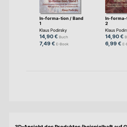
List Teil
eizer
In-forma-tion / Band
In-forma-t
ch
1
2
ok
Klaus Podirsky
Klaus Podir
14,90 €
14,90 €
Buch
B
7,49 €
6,99 €
E-Book
E-
3D-Ansicht des Produktes (beispielhaft auf 