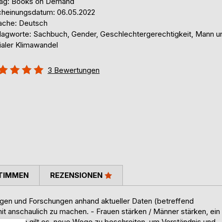
lag: Books on Demand
cheinungsdatum: 06.05.2022
ache: Deutsch
lagworte: Sachbuch, Gender, Geschlechtergerechtigkeit, Mann un
ialer Klimawandel
ertung::
3
Bewertungen
%
TIMMEN
REZENSIONEN
ngen und Forschungen anhand aktueller Daten (betreffend
it anschaulich zu machen. - Frauen stärken / Männer stärken, ein
y. Für ihn gilt es, neue Wege zu beschreiten, um Verständnis und