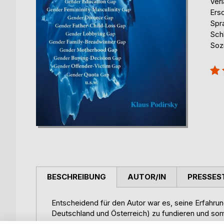
Ver
Ers
Spr
Sch
Soz
Bew
100
BESCHREIBUNG
AUTOR/IN
PRESSES
Entscheidend für den Autor war es, seine Erfahru
Deutschland und Österreich) zu fundieren und som
Widerspruch? - Nicht für den Autor, Klaus Podirsk