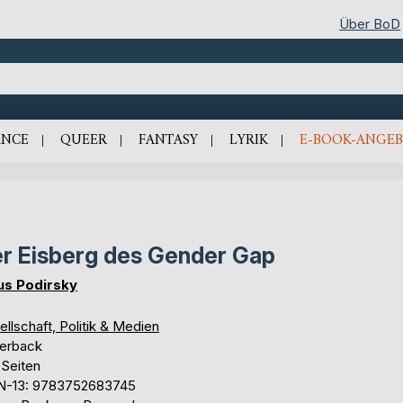
Über BoD
NCE
QUEER
FANTASY
LYRIK
E-BOOK-ANGEB
r Eisberg des Gender Gap
us Podirsky
llschaft, Politik & Medien
erback
 Seiten
N-13: 9783752683745