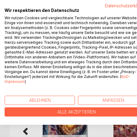
Datenschutzerk
Empathie zwischen den Geschlechtern zu säen. Sei
Wir respektieren den Datenschutz
Gender-Politik, die - inklusive ihrer Förderungen 
Wir nutzen Cookies und vergleichbare Technologien auf unserer Website
Frauen, Müttern und Mädchen fokussiert, weist de
Einige von ihnen sind essenziell und technisch notwendig. Daneben ver
auf die zumeist verborgenen, gesellschaftlich rel
wir Analysemethoden (z. B. Cookies oder Fingerprints sowie serverseitig
mehr als ein argumentatives Fundament gegen das
Tracking), um zu messen, wie häufig unsere Seite besucht und wie sie ge
wird. Wir verwenden Trackingtechnologien zu Marketingzwecken und se
ein neues und gesundendes Verständnis jenseits 
hierzu serverseitiges Tracking sowie auch Drittanbieter ein, wodurch ggf.
empathischen Brückenschlag.
geräteübergreifend Cookies, Fingerprints, Tracking-Pixel, IP-Adressen s
gehashte E-Mail-Adressen genutzt werden. Auf unserer Seite betten wir
Drittinhalte von anderen Anbietern ein (Video-Plattformen). Wir haben auf
weitere Datenverarbeitung und ein etwaiges Tracking durch den Drittanbi
keinen Einfluss. Mit deiner Einstellung willigst du in die oben beschriebe
WEITERE TITEL BEI
Bo
Vorgänge ein. Du kannst deine Einwilligung (z. B. im Footer unter „Privacy-
Einstellungen“) jederzeit mit Wirkung für die Zukunft widerrufen. (
BoD-
Impressum
)
ABLEHNEN
ANPASSEN
ALLE AKZEPTIEREN