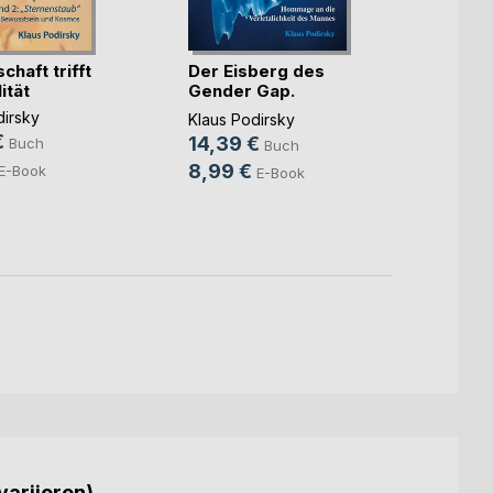
haft trifft
Der Eisberg des
Der E
ität
Gender Gap.
Gend
Hommag(...)
dirsky
Klaus 
Klaus Podirsky
€
6,99
14,39 €
Buch
Buch
14,3
8,99 €
E-Book
E-Book
variieren)