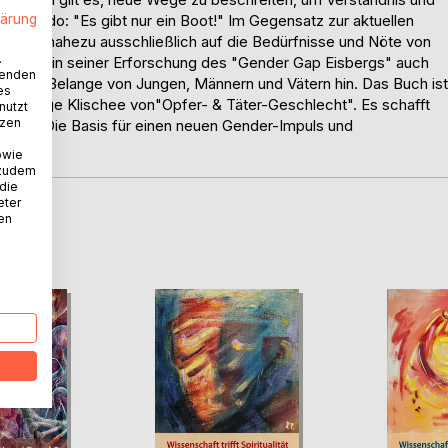
lärung
n Credo: "Es gibt nur ein Boot!" Im Gegensatz zur aktuellen
- bislang nahezu ausschließlich auf die Bedürfnisse und Nöte von
.
r Autor in seiner Erforschung des "Gender Gap Eisbergs" auch
wenden
evanten Belange von Jungen, Männern und Vätern hin. Das Buch ist
es
 gängige Klischee von"Opfer- & Täter-Geschlecht". Es schafft
nutzt
tzen
davon: Die Basis für einen neuen Gender-Impuls und
owie
 zudem
 die
eter
nen
D