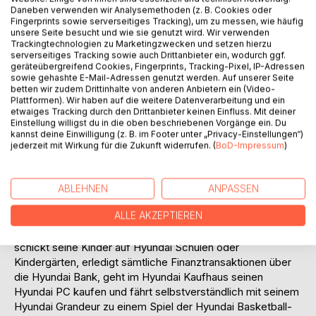
die koreanischen Konglomerate, die sog. Chaebols.
Daneben verwenden wir Analysemethoden (z. B. Cookies oder
Fingerprints sowie serverseitiges Tracking), um zu messen, wie häufig
Bezüglich der Analyse der Strategien der Chaebols besteht
unsere Seite besucht und wie sie genutzt wird. Wir verwenden
weiterhin ein großer Erklärungsbedarf, obwohl der Umsatz
Trackingtechnologien zu Marketingzwecken und setzen hierzu
der Top 5 bzw. Top 30 Mischkonzerne 54,1 % bzw. 80 %
serverseitiges Tracking sowie auch Drittanbieter ein, wodurch ggf.
geräteübergreifend Cookies, Fingerprints, Tracking-Pixel, IP-Adressen
des koreanischen BIPs entspricht. Unter dem Begriff des
sowie gehashte E-Mail-Adressen genutzt werden. Auf unserer Seite
Chaebols, das wörtlich übersetzt Vermögens-Clique heißt,
betten wir zudem Drittinhalte von anderen Anbietern ein (Video-
wird in dieser Arbeit eine sich im Familienbesitz befindende
Plattformen). Wir haben auf die weitere Datenverarbeitung und ein
etwaiges Tracking durch den Drittanbieter keinen Einfluss. Mit deiner
stark diversifizierte Unternehmung verstanden.
Einstellung willigst du in die oben beschriebenen Vorgänge ein. Du
Der Fokus der Betrachtung liegt auf den gemessen am
kannst deine Einwilligung (z. B. im Footer unter „Privacy-Einstellungen“)
Umsatz oder an der Bilanzsumme 30 oder 50 größten
jederzeit mit Wirkung für die Zukunft widerrufen. (
BoD-Impressum
)
Chaebols. Zu den bekanntesten Chaebols zählen Hyundai,
Samsung, LG, Daewoo und Sunkyung. Das de facto von
ships bis chips umfassende Produkt- und
ABLEHNEN
ANPASSEN
Dienstleistungsangebot der Top 5 Chaebols ist in dieser
ALLE AKZEPTIEREN
Breite weltweit einmalig.
Ein Angestellter von Hyundai wohnt im Hyundai Hochhaus,
schickt seine Kinder auf Hyundai Schulen oder
Kindergärten, erledigt sämtliche Finanztransaktionen über
die Hyundai Bank, geht im Hyundai Kaufhaus seinen
Hyundai PC kaufen und fährt selbstverständlich mit seinem
Hyundai Grandeur zu einem Spiel der Hyundai Basketball-