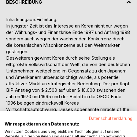
BESCHREIBUNG
Inhaltsangabe:Einleitung:
In jüngster Zeit ist das Interesse an Korea nicht nur wegen
der Währungs- und Finanzkrise Ende 1997 und Anfang 1998
sondern auch wegen der wachsenden Konkurrenz durch
die koreanischen Mischkonzerne auf den Weltmärkten
gestiegen.
Desweiteren gewinnt Korea durch seine Stellung als
elftgrößte Volkswirtschaft der Welt, die von den deutschen
Unternehmen weitgehend im Gegensatz zu den Japanern
und Amerikanern unberücksichtigt wurde, als potentiell
attraktiver Markt an strategischer Bedeutung. Der pro Kopf
BIP-Anstieg von $ 2.500 auf über $ 10.000 zwischen den
Jahren 1970 und 1995 und der Beitritt in die OECD Ende
1996 belegen eindrucksvoll Koreas
Wirtschaftsaufschwung. Dieses sogenannte miracle of the
Han River hat in der wissenschaftlichen Literatur unter
Datenschutzerklärung
makroökonomischen und wirtschaftspolitischen
Wir respektieren den Datenschutz
Gesichtspunkten ein starkes Interesse gefunden.
Wir nutzen Cookies und vergleichbare Technologien auf unserer
Ein besonderes Merkmal der koreanischen Wirtschaft sind
Website. Einige von ihnen sind essenziell und technisch notwendig.