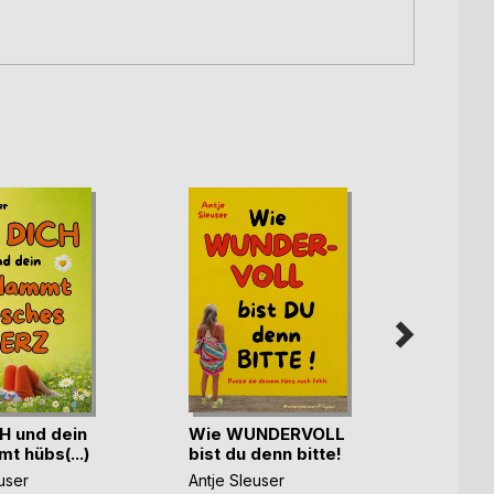
H und dein
Wie WUNDERVOLL
Da wa
t hübs(...)
bist du denn bitte!
Somme
user
Antje Sleuser
Antje 