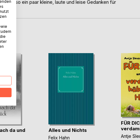
wenden
cht. Also ein paar kleine, laute und leise Gedanken für
es
nutzt
tzen
owie
 zudem
D
 die
eter
nen
FÜR DIC
verdamm
nach da und
Alles und Nichts
Antje Sle
Felix Hahn