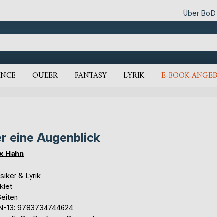
Über BoD
NCE
QUEER
FANTASY
LYRIK
E-BOOK-ANGEB
r eine Augenblick
ix Hahn
siker & Lyrik
klet
Seiten
N-13: 9783734744624