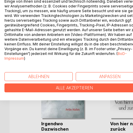
Einige von ihnen sind essenziell und technisch notwendig. Daneben ver
Für ein komplettes "Buch" hat´s diesmal nicht gerei
wir Analysemethoden (z. B. Cookies oder Fingerprints sowie serverseitig
zwischendurch.
Tracking), um zu messen, wie häufig unsere Seite besucht und wie sie ge
wird. Wir verwenden Trackingtechnologien zu Marketingzwecken und se
hierzu serverseitiges Tracking sowie auch Drittanbieter ein, wodurch ggf.
geräteübergreifend Cookies, Fingerprints, Tracking-Pixel, IP-Adressen s
gehashte E-Mail-Adressen genutzt werden. Auf unserer Seite betten wir
WEITERE TITEL BEI
Bo
Drittinhalte von anderen Anbietern ein (Video-Plattformen). Wir haben auf
weitere Datenverarbeitung und ein etwaiges Tracking durch den Drittanbi
keinen Einfluss. Mit deiner Einstellung willigst du in die oben beschriebe
Vorgänge ein. Du kannst deine Einwilligung (z. B. im Footer unter „Privacy-
Einstellungen“) jederzeit mit Wirkung für die Zukunft widerrufen. (
BoD-
Impressum
)
ABLEHNEN
ANPASSEN
ALLE AKZEPTIEREN
eiten
Irgendwo
Von hier 
Dazwischen
zurück