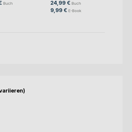
€
24,99 €
24,9
Buch
Buch
9,99 €
9,99
E-Book
variieren)