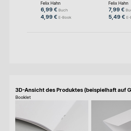
Felix Hahn
Felix Hahn
h
6,99 €
7,99 €
Buch
Bu
4,99 €
5,49 €
E-Book
E-
3D-Ansicht des Produktes (beispielhaft auf 
Booklet