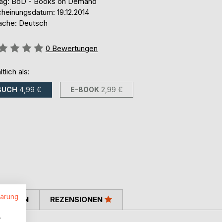
lag: BoD - Books on Demand
cheinungsdatum: 19.12.2014
ache: Deutsch
ertung::
0
Bewertungen
ltlich als:
BUCH
4,99 €
E-BOOK
2,99 €
lärung
TIMMEN
REZENSIONEN
.