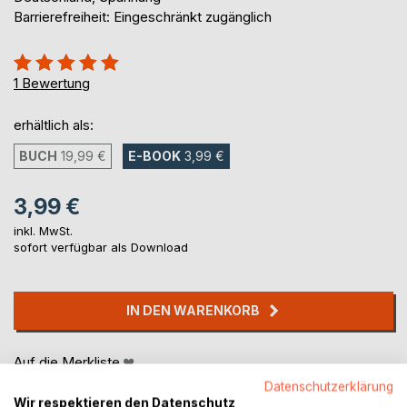
Barrierefreiheit: Eingeschränkt zugänglich
Bewertung::
100%
1
Bewertung
erhältlich als:
BUCH
19,99 €
E-BOOK
3,99 €
3,99 €
inkl. MwSt.
sofort verfügbar als Download
IN DEN WARENKORB
Auf die Merkliste
Titel bewerten
Datenschutzerklärung
Wir respektieren den Datenschutz