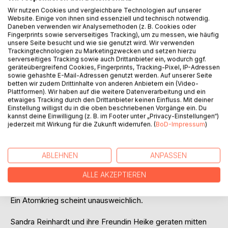
Wir nutzen Cookies und vergleichbare Technologien auf unserer
Website. Einige von ihnen sind essenziell und technisch notwendig.
Daneben verwenden wir Analysemethoden (z. B. Cookies oder
Fingerprints sowie serverseitiges Tracking), um zu messen, wie häufig
unsere Seite besucht und wie sie genutzt wird. Wir verwenden
Trackingtechnologien zu Marketingzwecken und setzen hierzu
serverseitiges Tracking sowie auch Drittanbieter ein, wodurch ggf.
BESCHREIBUNG
geräteübergreifend Cookies, Fingerprints, Tracking-Pixel, IP-Adressen
sowie gehashte E-Mail-Adressen genutzt werden. Auf unserer Seite
betten wir zudem Drittinhalte von anderen Anbietern ein (Video-
Plattformen). Wir haben auf die weitere Datenverarbeitung und ein
Ost-Berlin, 9. November 1989:
etwaiges Tracking durch den Drittanbieter keinen Einfluss. Mit deiner
Günter Schabowski verkündet bei einer Pressekonferenz
Einstellung willigst du in die oben beschriebenen Vorgänge ein. Du
das neue Reisegesetz der DDR. Wenig später versammeln
kannst deine Einwilligung (z. B. im Footer unter „Privacy-Einstellungen“)
jederzeit mit Wirkung für die Zukunft widerrufen. (
BoD-Impressum
)
sich tausende Menschen an der Berliner Mauer und
fordern: »Grenze auf!« Doch anders als in Wirklichkeit
verläuft die deutsche Wiedervereinigung nicht friedlich.
ABLEHNEN
ANPASSEN
Schon bald rückt das Militär in die Stadt ein und schlägt den
Freiheitsdrang der Bürger blutig nieder. Gleichzeitig rüsten
ALLE AKZEPTIEREN
sich die Staaten des Warschauer Pakts zum Kampf gegen
die NATO, um den Zerfall der Sowjetunion zu verhindern.
Ein Atomkrieg scheint unausweichlich.
Sandra Reinhardt und ihre Freundin Heike geraten mitten