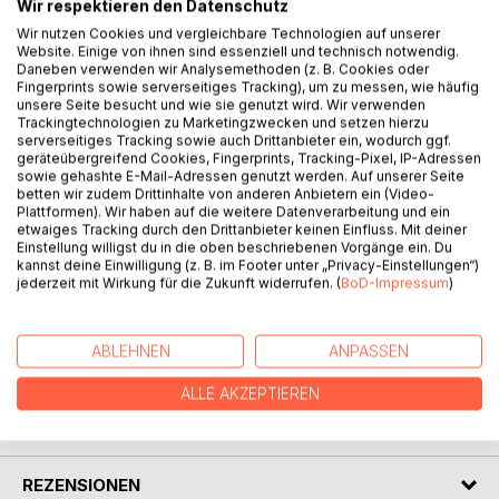
Wir respektieren den Datenschutz
Wir nutzen Cookies und vergleichbare Technologien auf unserer
Sein Tod bedeutet Leben, denn er ist der dreizehnte Prinz.
Website. Einige von ihnen sind essenziell und technisch notwendig.
Daneben verwenden wir Analysemethoden (z. B. Cookies oder
Fingerprints sowie serverseitiges Tracking), um zu messen, wie häufig
Vor sechzehn Jahren lebte das Land Astagar in Wohlstand
unsere Seite besucht und wie sie genutzt wird. Wir verwenden
und Frieden. Bis der verfluchte dreizehnte Prinz geboren
Trackingtechnologien zu Marketingzwecken und setzen hierzu
wurde. Er trägt die Schuld am Verschwinden seiner Brüder.
serverseitiges Tracking sowie auch Drittanbieter ein, wodurch ggf.
geräteübergreifend Cookies, Fingerprints, Tracking-Pixel, IP-Adressen
Seinetwegen - so die Legende - breitet sich die Fäule in
sowie gehashte E-Mail-Adressen genutzt werden. Auf unserer Seite
Astagar aus und das Land stirbt.
betten wir zudem Drittinhalte von anderen Anbietern ein (Video-
Der junge Caian ist fasziniert von diesen Geschichten.
Plattformen). Wir haben auf die weitere Datenverarbeitung und ein
etwaiges Tracking durch den Drittanbieter keinen Einfluss. Mit deiner
Eines Tages wird er von fremden Reitern gejagt und
Einstellung willigst du in die oben beschriebenen Vorgänge ein. Du
beinahe getötet. Nur mithilfe des Bogenschützen Sireth
kannst deine Einwilligung (z. B. im Footer unter „Privacy-Einstellungen“)
gelingt ihm die Flucht. Und von Sireth erfährt er eine
jederzeit mit Wirkung für die Zukunft widerrufen. (
BoD-Impressum
)
unfassbare Wahrheit.
ABLEHNEN
ANPASSEN
AUTOR/IN
ALLE AKZEPTIEREN
PRESSESTIMMEN
REZENSIONEN