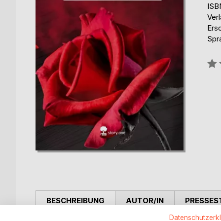
ISB
Verl
Ers
Spr
Bew
0%
BESCHREIBUNG
AUTOR/IN
PRESSES
Datenschutzerk