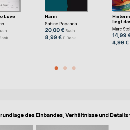
to Love
Harm
Hinterm
liegt d
nn
Sabine Popanda
Marc Stol
20,00 €
uch
Buch
14,99 
8,99 €
Book
E-Book
4,99 €
Grundlage des Einbandes, Verhältnisse und Details 