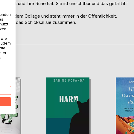
 liest und ihre Ruhe hat. Sie ist unsichtbar und das gefällt ihr
.
wenden
hmt auf dem Collage und steht immer in der Öffentlichkeit.
es
och führt das Schicksal sie zusammen.
nutzt
tzen
denkt.
owie
 zudem
 die
eter
nen
D