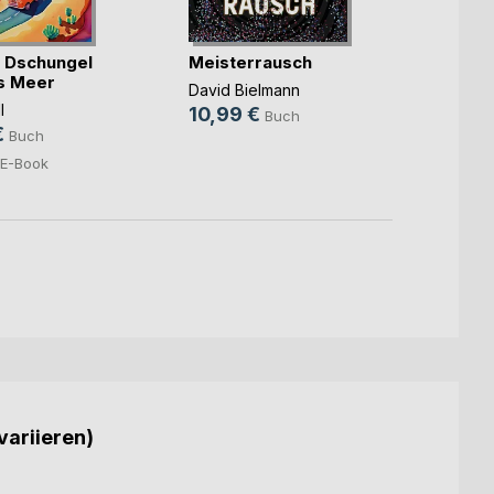
 Dschungel
Meisterrausch
Mama
as Meer
Funke
David Bielmann
l
Susann
10,99 €
Buch
€
15,9
Buch
5,99
E-Book
variieren)