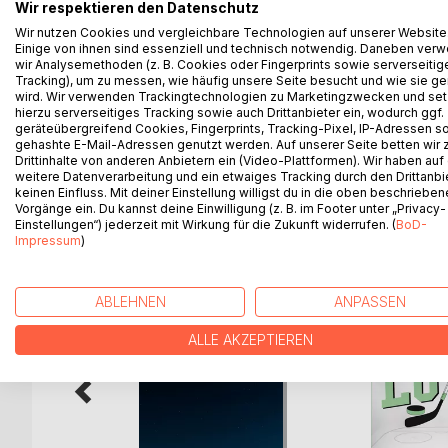
Wir respektieren den Datenschutz
Bella ist das Mädchen, welches einfach gerne Bücher
so.
Wir nutzen Cookies und vergleichbare Technologien auf unserer Website
Einige von ihnen sind essenziell und technisch notwendig. Daneben ver
Noah ist das genaue Gegenteil von ihr. Er ist Berü
wir Analysemethoden (z. B. Cookies oder Fingerprints sowie serverseitig
Beide könnten nicht unterschiedlicher sein, denn
Tracking), um zu messen, wie häufig unsere Seite besucht und wie sie ge
wird. Wir verwenden Trackingtechnologien zu Marketingzwecken und se
hierzu serverseitiges Tracking sowie auch Drittanbieter ein, wodurch ggf.
Doch das Leben spielt manchmal anders als man 
geräteübergreifend Cookies, Fingerprints, Tracking-Pixel, IP-Adressen s
gehashte E-Mail-Adressen genutzt werden. Auf unserer Seite betten wir
Drittinhalte von anderen Anbietern ein (Video-Plattformen). Wir haben auf
weitere Datenverarbeitung und ein etwaiges Tracking durch den Drittanbi
keinen Einfluss. Mit deiner Einstellung willigst du in die oben beschriebe
WEITERE TITEL BEI
Bo
Vorgänge ein. Du kannst deine Einwilligung (z. B. im Footer unter „Privacy-
Einstellungen“) jederzeit mit Wirkung für die Zukunft widerrufen. (
BoD-
Impressum
)
ABLEHNEN
ANPASSEN
ALLE AKZEPTIEREN