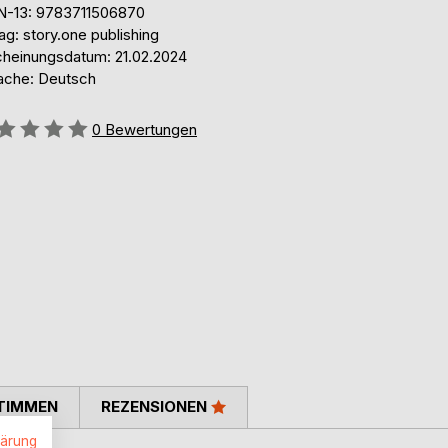
N-13: 9783711506870
ag: story.one publishing
cheinungsdatum: 21.02.2024
ache: Deutsch
ertung::
0
Bewertungen
TIMMEN
REZENSIONEN
lärung