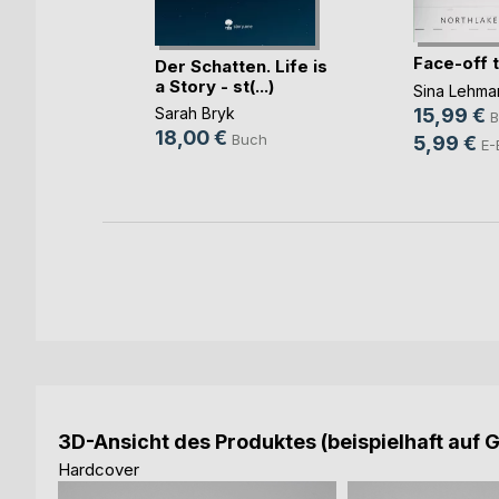
Face-off 
kon
Der Schatten. Life is
a Story - st(...)
Sina Lehma
15,99 €
Sarah Bryk
B
18,00 €
Buch
5,99 €
E-
3D-Ansicht des Produktes (beispielhaft auf 
Hardcover