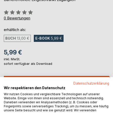
Bewertung::
0%
0
Bewertungen
erhältlich als:
BUCH
13,00 €
E-BOOK
5,99 €
5,99 €
inkl. MwSt.
sofort verfügbar als Download
IN DEN WARENKORB
Datenschutzerklärung
Wir respektieren den Datenschutz
Wir nutzen Cookies und vergleichbare Technologien auf unserer
Auf die Merkliste
Website. Einige von ihnen sind essenziell und technisch notwendig.
Titel bewerten
Daneben verwenden wir Analysemethoden (z. B. Cookies oder
Fingerprints sowie serverseitiges Tracking), um zu messen, wie häufig
unsere Seite besucht und wie sie genutzt wird. Wir verwenden