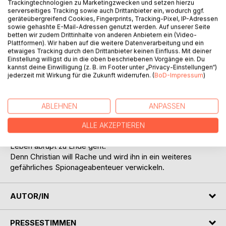
Trackingtechnologien zu Marketingzwecken und setzen hierzu
serverseitiges Tracking sowie auch Drittanbieter ein, wodurch ggf.
geräteübergreifend Cookies, Fingerprints, Tracking-Pixel, IP-Adressen
sowie gehashte E-Mail-Adressen genutzt werden. Auf unserer Seite
betten wir zudem Drittinhalte von anderen Anbietern ein (Video-
Plattformen). Wir haben auf die weitere Datenverarbeitung und ein
etwaiges Tracking durch den Drittanbieter keinen Einfluss. Mit deiner
BESCHREIBUNG
Einstellung willigst du in die oben beschriebenen Vorgänge ein. Du
kannst deine Einwilligung (z. B. im Footer unter „Privacy-Einstellungen“)
jederzeit mit Wirkung für die Zukunft widerrufen. (
BoD-Impressum
)
Der Deutschlehrer Paul hatte sich mit seiner Familie in
Brasilien eine neue Existenz aufgebaut, nachdem er den
dubiosen Machenschaften des geheimnisvollen Agenten
ABLEHNEN
ANPASSEN
Christian knapp entkommen konnte.
Als dieser eines Tages plötzlich in Pauls Surfshop
ALLE AKZEPTIEREN
auftaucht, ist Paul sofort klar, dass sein beschauliches
Leben abrupt zu Ende geht.
Denn Christian will Rache und wird ihn in ein weiteres
gefährliches Spionageabenteuer verwickeln.
AUTOR/IN
PRESSESTIMMEN