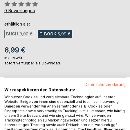
Bewertung::
0%
0
Bewertungen
erhältlich als:
BUCH
9,00 €
E-BOOK
6,99 €
6,99 €
inkl. MwSt.
sofort verfügbar als Download
IN DEN WARENKORB
Datenschutzerklärung
Wir respektieren den Datenschutz
Wir nutzen Cookies und vergleichbare Technologien auf unserer
Auf die Merkliste
Website. Einige von ihnen sind essenziell und technisch notwendig.
Titel bewerten
Daneben verwenden wir Analysemethoden (z. B. Cookies oder
Fingerprints sowie serverseitiges Tracking), um zu messen, wie häufig
unsere Seite besucht und wie sie genutzt wird. Wir verwenden
Trackingtechnologien zu Marketingzwecken und setzen hierzu
serverseitiges Tracking sowie auch Drittanbieter ein, wodurch ggf.
geräteübergreifend Cookies, Fingerprints, Tracking-Pixel, IP-Adressen