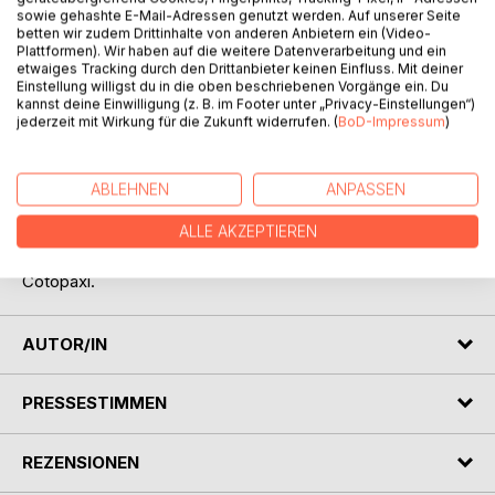
sowie gehashte E-Mail-Adressen genutzt werden. Auf unserer Seite
betten wir zudem Drittinhalte von anderen Anbietern ein (Video-
Plattformen). Wir haben auf die weitere Datenverarbeitung und ein
etwaiges Tracking durch den Drittanbieter keinen Einfluss. Mit deiner
BESCHREIBUNG
Einstellung willigst du in die oben beschriebenen Vorgänge ein. Du
kannst deine Einwilligung (z. B. im Footer unter „Privacy-Einstellungen“)
jederzeit mit Wirkung für die Zukunft widerrufen. (
BoD-Impressum
)
Ein Teil der vorliegenden Geschichte wurde bereits
veröffentlicht (W. Wimmer: Denk einfach, diese Frau dort
sei deine Mutter, Rowohlt, Taschenbuchverlag 1989).
ABLEHNEN
ANPASSEN
Ich habe darin erzählt, wie mein Adoptivsohn und ich in
ALLE AKZEPTIEREN
seinem Heimatland Ecuador nach seinen Eltern gesucht
und wie wir einige Berge bestiegen haben, zuletzt den
Cotopaxi.
AUTOR/IN
PRESSESTIMMEN
REZENSIONEN