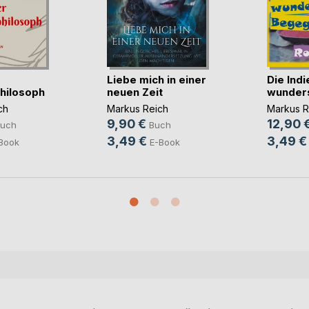
Liebe mich in einer
Die Indi
hilosoph
neuen Zeit
wunders
ch
Markus Reich
Markus R
9,90 €
12,90 
uch
Buch
3,49 €
3,49 €
Book
E-Book