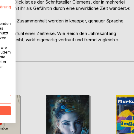
sten Blick ist es der Schriftsteller Clemens, der in mehrerlei
lärung
t und mit ihr als Gefährtin durch eine unwirkliche Zeit wandert.«
.
 Liebe und Zusammenhalt werden in knapper, genauer Sprache
wenden
es
tige Gefühl einer Zeitreise. Wie Reich den Jahresanfang
nutzt
tzen
beschreibt, wirkt eigenartig vertraut und fremd zugleich.«
owie
zeiger
 zudem
 die
eter
nen
D