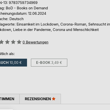
N-13: 9783759734969
lag: BoD - Books on Demand
cheinungsdatum: 12.06.2024
ache: Deutsch
lagworte: Einsamkeit im Lockdown, Corona-Roman, Sehnsucht i
kdown, Liebe in der Pandemie, Corona und Menschlichkeit
ertung::
0
Bewertungen
ltlich als:
BUCH
10,00 €
E-BOOK
3,49 €
TIMMEN
REZENSIONEN