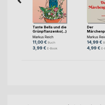
Tante Bella und die
Der
aven -
Grünpflanzenko(...)
Märchenp
 a(...)
Markus Reich
Markus Rei
Kristina
11,00 €
14,99 €
Buch
B
h
3,99 €
4,99 €
E-Book
E-