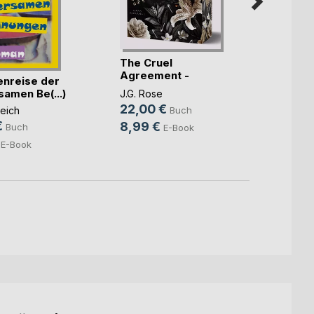
The Cruel
Agreement -
enreise der
Love 
Gestohlen vo(...)
amen Be(...)
J.G. Rose
(Reve
22,00 €
Buch
eich
Isabel
€
8,99 €
15,9
Buch
E-Book
E-Book