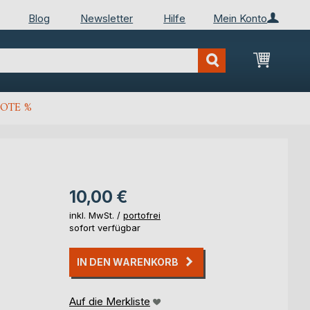
Blog
Newsletter
Hilfe
Mein Konto
Mein Wa
OTE %
10,00 €
inkl. MwSt. /
portofrei
sofort verfügbar
IN DEN WARENKORB
Auf die Merkliste