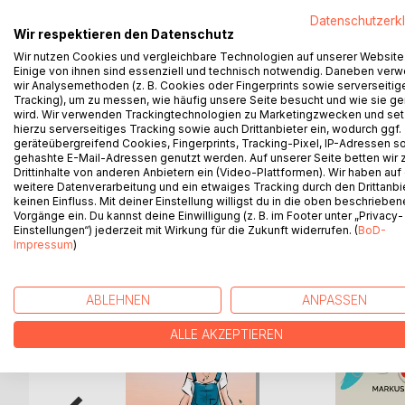
»Doch wer ist nun dieser "Corona Idiot"? Auf den er
Datenschutzerk
Hinsicht seine Heimat verliert, dann Sarah begegne
Wir respektieren den Datenschutz
Südkurier
Wir nutzen Cookies und vergleichbare Technologien auf unserer Website
»Hilflosigkeit, Angst und Entzweiung, aber auch
Einige von ihnen sind essenziell und technisch notwendig. Daneben ver
geschildert.« QLT
wir Analysemethoden (z. B. Cookies oder Fingerprints sowie serverseitig
»Schon zu Beginn der Lektüre hat man das eigenar
Tracking), um zu messen, wie häufig unsere Seite besucht und wie sie ge
wird. Wir verwenden Trackingtechnologien zu Marketingzwecken und se
unmittelbar vor Ausbreitung des Virus nach Europa 
hierzu serverseitiges Tracking sowie auch Drittanbieter ein, wodurch ggf.
Schwarzwälder Bote
geräteübergreifend Cookies, Fingerprints, Tracking-Pixel, IP-Adressen s
»Und plötzlich war die Grenze zu.« Konstanzer An
gehashte E-Mail-Adressen genutzt werden. Auf unserer Seite betten wir
Drittinhalte von anderen Anbietern ein (Video-Plattformen). Wir haben auf
weitere Datenverarbeitung und ein etwaiges Tracking durch den Drittanbi
keinen Einfluss. Mit deiner Einstellung willigst du in die oben beschriebe
Vorgänge ein. Du kannst deine Einwilligung (z. B. im Footer unter „Privacy-
Einstellungen“) jederzeit mit Wirkung für die Zukunft widerrufen. (
BoD-
WEITERE TITEL BEI
Bo
Impressum
)
ABLEHNEN
ANPASSEN
ALLE AKZEPTIEREN