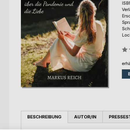
ISB
Ver
Ers
Spr
Sch
Loc
Bew
0%
erhä
BESCHREIBUNG
AUTOR/IN
PRESSES