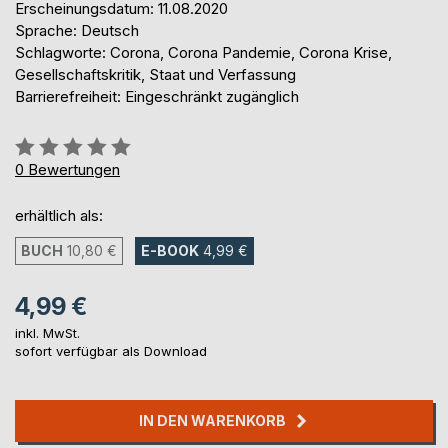
Erscheinungsdatum: 11.08.2020
Sprache: Deutsch
Schlagworte: Corona, Corona Pandemie, Corona Krise,
Gesellschaftskritik, Staat und Verfassung
Barrierefreiheit: Eingeschränkt zugänglich
Bewertung::
0%
0
Bewertungen
erhältlich als:
BUCH
10,80 €
E-BOOK
4,99 €
4,99 €
inkl. MwSt.
sofort verfügbar als Download
IN DEN WARENKORB