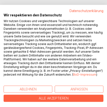
Auf die Merkliste
Datenschutzerklärung
Titel bewerten
Wir respektieren den Datenschutz
Wir nutzen Cookies und vergleichbare Technologien auf unserer
Website. Einige von ihnen sind essenziell und technisch notwendig.
Daneben verwenden wir Analysemethoden (z. B. Cookies oder
Fingerprints sowie serverseitiges Tracking), um zu messen, wie häufig
unsere Seite besucht und wie sie genutzt wird. Wir verwenden
Trackingtechnologien zu Marketingzwecken und setzen hierzu
serverseitiges Tracking sowie auch Drittanbieter ein, wodurch ggf.
geräteübergreifend Cookies, Fingerprints, Tracking-Pixel, IP-Adressen
BESCHREIBUNG
sowie gehashte E-Mail-Adressen genutzt werden. Auf unserer Seite
betten wir zudem Drittinhalte von anderen Anbietern ein (Video-
Plattformen). Wir haben auf die weitere Datenverarbeitung und ein
Gedanken:
etwaiges Tracking durch den Drittanbieter keinen Einfluss. Mit deiner
Einstellung willigst du in die oben beschriebenen Vorgänge ein. Du
Zum politischen, gesellschaftlichen sowie medialen
kannst deine Einwilligung (z. B. im Footer unter „Privacy-Einstellungen“)
Umgang mit der "Corona-Pandemie"
jederzeit mit Wirkung für die Zukunft widerrufen. (
BoD-Impressum
)
Fakten:
Eine unabhängige und neugierige Recherche
ABLEHNEN
ANPASSEN
Stimmen:
ALLE AKZEPTIEREN
Mediziner, Wissenschaftler, Journalisten, etc. kommen zu