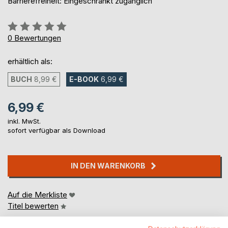
Barrierefreiheit: Eingeschränkt zugänglich
Bewertung::
0%
0
Bewertungen
erhältlich als:
BUCH
8,99 €
E-BOOK
6,99 €
6,99 €
inkl. MwSt.
sofort verfügbar als Download
IN DEN WARENKORB
Auf die Merkliste
Titel bewerten