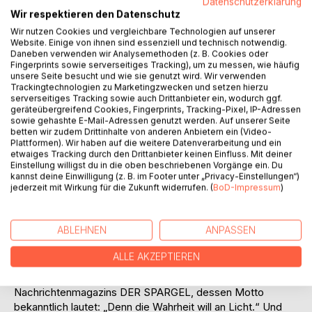
Datenschutzerklärung
Wir respektieren den Datenschutz
Wir nutzen Cookies und vergleichbare Technologien auf unserer
Website. Einige von ihnen sind essenziell und technisch notwendig.
Daneben verwenden wir Analysemethoden (z. B. Cookies oder
Fingerprints sowie serverseitiges Tracking), um zu messen, wie häufig
BESCHREIBUNG
unsere Seite besucht und wie sie genutzt wird. Wir verwenden
Trackingtechnologien zu Marketingzwecken und setzen hierzu
serverseitiges Tracking sowie auch Drittanbieter ein, wodurch ggf.
geräteübergreifend Cookies, Fingerprints, Tracking-Pixel, IP-Adressen
Nur mal so angenommen die alte BRD, also das was man
sowie gehashte E-Mail-Adressen genutzt werden. Auf unserer Seite
gern auch die Bonner Republik nannte, hätte kurz vor einem
betten wir zudem Drittinhalte von anderen Anbietern ein (Video-
Plattformen). Wir haben auf die weitere Datenverarbeitung und ein
Konkurs gestanden. Worauf die verzweifelten Eliten sich
etwaiges Tracking durch den Drittanbieter keinen Einfluss. Mit deiner
von einer amerikanischen Beratungsfirma, nennen wir sie
Einstellung willigst du in die oben beschriebenen Vorgänge ein. Du
mal McCash, Rat holte. Deren Rezepte , initiiert von ihrem
kannst deine Einwilligung (z. B. im Footer unter „Privacy-Einstellungen“)
jederzeit mit Wirkung für die Zukunft widerrufen. (
BoD-Impressum
)
deutschen Residenten, Konrad, genannt Conny, Demlack -
der über beste Kontakte zur Regierungsspitze verfügte -
waren allerlei Sparpläne, vor allem aber umfangreiche
ABLEHNEN
ANPASSEN
Privatisierungen staatlicher Unternehmen. Mit allerlei auch
grotesken Folgen. Und nehmen wir mal an, die geheimen
ALLE AKZEPTIEREN
Protokolle, Dokumente, Abrechnungen, Planungsunterlagen
all dieser Aktionen gerieten in den Besitz des erfolgreichen
Nachrichtenmagazins DER SPARGEL, dessen Motto
bekanntlich lautet: „Denn die Wahrheit will an Licht.“ Und