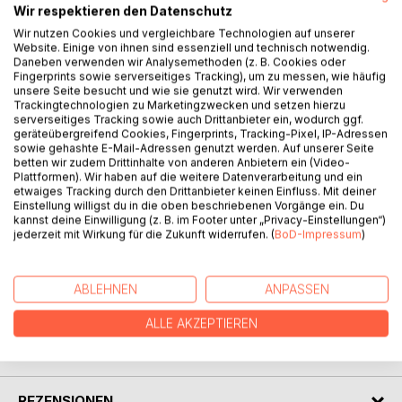
Wir respektieren den Datenschutz
Wir nutzen Cookies und vergleichbare Technologien auf unserer
Ein atmosphärischer Austrokrimi am Wolfgangsee: Kurz vor
Website. Einige von ihnen sind essenziell und technisch notwendig.
Daneben verwenden wir Analysemethoden (z. B. Cookies oder
dem Volksfest in St. Gilgen verschwindet der junge Tommy
Fingerprints sowie serverseitiges Tracking), um zu messen, wie häufig
Berger. Bei seinen Ermittlungen gerät Kommissar Leitner in
unsere Seite besucht und wie sie genutzt wird. Wir verwenden
ein Netz aus Gerüchten, Angst und alten Geheimnissen. Die
Trackingtechnologien zu Marketingzwecken und setzen hierzu
serverseitiges Tracking sowie auch Drittanbieter ein, wodurch ggf.
Hinweise verdichten sich rund um eine unheimliche Gestalt,
geräteübergreifend Cookies, Fingerprints, Tracking-Pixel, IP-Adressen
die nachts am See auftaucht: einen Clown.
sowie gehashte E-Mail-Adressen genutzt werden. Auf unserer Seite
Der Clown vom Wolfgangsee verbindet Spannung,
betten wir zudem Drittinhalte von anderen Anbietern ein (Video-
regionale Atmosphäre und düstere Bilder zu einem
Plattformen). Wir haben auf die weitere Datenverarbeitung und ein
etwaiges Tracking durch den Drittanbieter keinen Einfluss. Mit deiner
packenden Kriminalroman über Wahrheit, Schuld und die
Einstellung willigst du in die oben beschriebenen Vorgänge ein. Du
Schatten der Vergangenheit.
kannst deine Einwilligung (z. B. im Footer unter „Privacy-Einstellungen“)
Zum Buch erscheint außerdem der offizielle gleichnamige
jederzeit mit Wirkung für die Zukunft widerrufen. (
BoD-Impressum
)
Song mit Musikvideo.
ABLEHNEN
ANPASSEN
AUTOR/IN
ALLE AKZEPTIEREN
PRESSESTIMMEN
REZENSIONEN