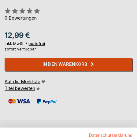
Bewertung::
0%
0
Bewertungen
12,99 €
inkl. MwSt. /
portofrei
sofort verfügbar
IN DEN WARENKORB
Auf die Merkliste
Titel bewerten
BESCHREIBUNG
Datenschutzerklärung