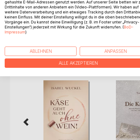
gehashte E-Mail-Adressen genutzt werden. Auf unserer Seite betten wir
In uns allen schlummert ein Clown. Doch wie können
Drittinhalte von anderen Anbietern ein (Video-Plattformen). Wir haben auf
verwandeln und es als Spiel begreifen?
weitere Datenverarbeitung und ein etwaiges Tracking durch den Drittanbi
keinen Einfluss. Mit deiner Einstellung willigst du in die oben beschriebe
Vorgänge ein. Du kannst deine Einwilligung (z. B. im Footer unter „Privacy-
David Gilmore lädt uns ein, den Clown in uns zu e
Einstellungen“) jederzeit mit Wirkung für die Zukunft widerrufen. (
BoD-
spüren wir nicht nur Lebendigkeit und Freude, so
Impressum
)
auch mit konkreten Lebenssituationen gelassene
ABLEHNEN
ANPASSEN
WEITERE TITEL BEI
Bo
ALLE AKZEPTIEREN