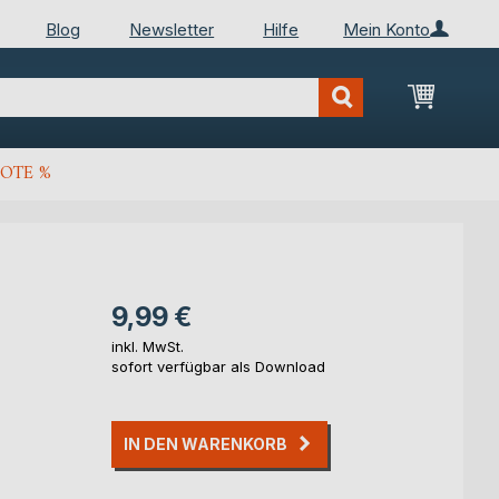
Blog
Newsletter
Hilfe
Mein Konto
Mein Wa
OTE %
9,99 €
inkl. MwSt.
sofort verfügbar als Download
IN DEN WARENKORB