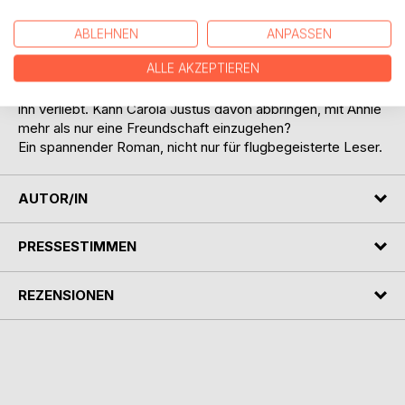
stattfindende, weltgrößte Fliegertreffen zu schreiben,
verliebt sich Hals über Kopf in die hübsche, zehn Jahre
ABLEHNEN
ANPASSEN
jüngere Annie, die im Hauptberuf als Stewardess tätig ist.
ALLE AKZEPTIEREN
Justus gerät in einen Konflikt, denn kurz vor seiner Reise in
die USA hat sich seine 33-jährige Flugschülerin Carola in
ihn verliebt. Kann Carola Justus davon abbringen, mit Annie
mehr als nur eine Freundschaft einzugehen?
Ein spannender Roman, nicht nur für flugbegeisterte Leser.
AUTOR/IN
PRESSESTIMMEN
REZENSIONEN