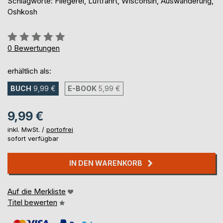
Schlagworte: Fliegerei, Luftfahrt, Wisconsin, Auswanderung,
Oshkosh
Bewertung::
0%
0
Bewertungen
erhältlich als:
BUCH
9,99 €
E-BOOK
5,99 €
9,99 €
inkl. MwSt. /
portofrei
sofort verfügbar
IN DEN WARENKORB
Auf die Merkliste
Titel bewerten