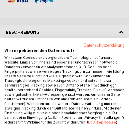
BESCHREIBUNG
Datenschutzerklärung
Der 49-jährige Journalist und Privatpilot Justus Sessenroth
Wir respektieren den Datenschutz
befindet sich in einer Lebenskrise, als ihn ein Brief der ihm
Wir nutzen Cookies und vergleichbare Technologien auf unserer
unbekannten Namensvetterin Annie Sessenroth aus
Website. Einige von ihnen sind essenziell und technisch notwendig.
Milwaukee, Wisconsin, USA, erreicht. Die Klärung der
Daneben verwenden wir Analysemethoden (z. B. Cookies oder
Fingerprints sowie serverseitiges Tracking), um zu messen, wie häufig
Frage, ob Annie mit Justus verwandt ist und ob ihre
unsere Seite besucht und wie sie genutzt wird. Wir verwenden
deutschen Vorfahren, nicht wie Justus Familie aus Thalfeld
Trackingtechnologien zu Marketingzwecken und setzen hierzu
im Westerwald, sondern aus einem anderen Ort stammten,
serverseitiges Tracking sowie auch Drittanbieter ein, wodurch ggf.
geräteübergreifend Cookies, Fingerprints, Tracking-Pixel, IP-Adressen
vielleicht sogar aus dem verträumten Ort Sessenroth in der
sowie gehashte E-Mail-Adressen genutzt werden. Auf unserer Seite
Eifel, führt die beiden zurück in die Vergangenheit. Was hat
betten wir zudem Drittinhalte von anderen Anbietern ein (Video-
die Bruchlandung eines amerikanischen Bombers im
Plattformen). Wir haben auf die weitere Datenverarbeitung und ein
etwaiges Tracking durch den Drittanbieter keinen Einfluss. Mit deiner
Westerwald Anfang März 1945 mit Annies deutschen
Einstellung willigst du in die oben beschriebenen Vorgänge ein. Du
Vorfahren zu tun?
kannst deine Einwilligung (z. B. im Footer unter „Privacy-Einstellungen“)
Justus, der beruflich in die USA reisen muss, um eine
jederzeit mit Wirkung für die Zukunft widerrufen. (
BoD-Impressum
)
Reportage über das in Oshkosh, Wisconsin, jährlich