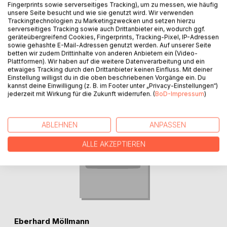
Fingerprints sowie serverseitiges Tracking), um zu messen, wie häufig
unsere Seite besucht und wie sie genutzt wird. Wir verwenden
Trackingtechnologien zu Marketingzwecken und setzen hierzu
serverseitiges Tracking sowie auch Drittanbieter ein, wodurch ggf.
geräteübergreifend Cookies, Fingerprints, Tracking-Pixel, IP-Adressen
sowie gehashte E-Mail-Adressen genutzt werden. Auf unserer Seite
betten wir zudem Drittinhalte von anderen Anbietern ein (Video-
Plattformen). Wir haben auf die weitere Datenverarbeitung und ein
AUTOR/IN
etwaiges Tracking durch den Drittanbieter keinen Einfluss. Mit deiner
Einstellung willigst du in die oben beschriebenen Vorgänge ein. Du
kannst deine Einwilligung (z. B. im Footer unter „Privacy-Einstellungen“)
jederzeit mit Wirkung für die Zukunft widerrufen. (
BoD-Impressum
)
ABLEHNEN
ANPASSEN
ALLE AKZEPTIEREN
Eberhard Möllmann