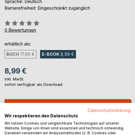
Sprache: Deutsch
Barrierefreiheit: Eingeschränkt zugänglich
Bewertung::
0%
0
Bewertungen
erhältlich als:
BUCH
17,80 €
E-BOOK
8,99 €
8,99 €
inkl. MwSt.
sofort verfügbar als Download
IN DEN WARENKORB
Datenschutzerklärung
Wir respektieren den Datenschutz
Auf die Merkliste
Wir nutzen Cookies und vergleichbare Technologien auf unserer
Website. Einige von ihnen sind essenziell und technisch notwendig.
Titel bewerten
Daneben verwenden wir Analysemethoden (z. B. Cookies oder