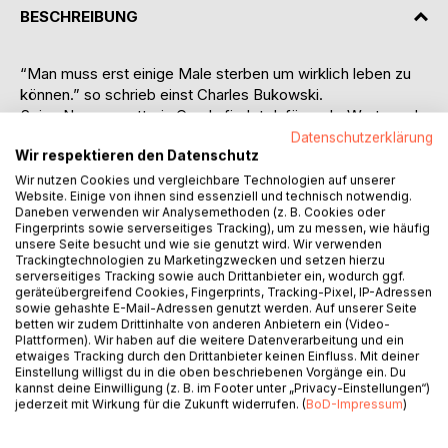
BESCHREIBUNG
“Man muss erst einige Male sterben um wirklich leben zu
können.” so schrieb einst Charles Bukowski.
Seine Namensvetterin Candy findet dafür mehr Worte und
keines zu viel – in fünfunddreißig Erzählungen berichtet sie
Datenschutzerklärung
Wir respektieren den Datenschutz
von den schönsten und schlimmsten Nichtigkeiten des
Lebens, der Liebe, dem Sterben, von alkoholgetränkten
Wir nutzen Cookies und vergleichbare Technologien auf unserer
Website. Einige von ihnen sind essenziell und technisch notwendig.
Nächten voller Träume, die wir in der Realität nicht
Daneben verwenden wir Analysemethoden (z. B. Cookies oder
auszusprechen wagen. Wie stark ist Dein Mut? Wie weit
Fingerprints sowie serverseitiges Tracking), um zu messen, wie häufig
reichen Deine Träume? Wie viel Lieben und Sterben hältst
unsere Seite besucht und wie sie genutzt wird. Wir verwenden
Trackingtechnologien zu Marketingzwecken und setzen hierzu
Du aus?”
serverseitiges Tracking sowie auch Drittanbieter ein, wodurch ggf.
“Ja, das machen wir alle, uns tot leben. So wie fast alle
geräteübergreifend Cookies, Fingerprints, Tracking-Pixel, IP-Adressen
essen und trinken, mittelprächtige Jobs erledigen, ein paar
sowie gehashte E-Mail-Adressen genutzt werden. Auf unserer Seite
betten wir zudem Drittinhalte von anderen Anbietern ein (Video-
Träume hüten, andere verwerfen und in manchen Nächten
Plattformen). Wir haben auf die weitere Datenverarbeitung und ein
ihren Nächsten lieben.
etwaiges Tracking durch den Drittanbieter keinen Einfluss. Mit deiner
All das kleine Glück und auch das große. Die
Einstellung willigst du in die oben beschriebenen Vorgänge ein. Du
Schnappatmung von Zeit zu Zeit und die Suche nach dem
kannst deine Einwilligung (z. B. im Footer unter „Privacy-Einstellungen“)
jederzeit mit Wirkung für die Zukunft widerrufen. (
BoD-Impressum
)
Ankommen, ohne etwas aufzugeben, obwohl du dir doch
bereits zehntausendfach selbst bewiesen hast, dass das