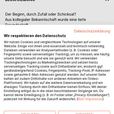
Der Beginn, durch Zufall oder Schicksal?
Aus kollegialer Bekanntschaft wurde eine tiefe
Freundschaft.
Eines Tages offenbarte mir mein Freund, dass er in eine
Datenschutzerklärung
Kollegin verliebt sei, aber sie wisse es nicht!
Wir respektieren den Datenschutz
Wurde ich sozusagen ein Geheimnisträger!
Wir nutzen Cookies und vergleichbare Technologien auf unserer
Beginn der Liebesgeschichte meines Freundes für
Website. Einige von ihnen sind essenziell und technisch notwendig.
Daneben verwenden wir Analysemethoden (z. B. Cookies oder
Außenstehende unvorstellbar. Es folgten intensive
Fingerprints sowie serverseitiges Tracking), um zu messen, wie häufig
Telefonate, E-Mails und wohlwollende Gespräche, täglich
unsere Seite besucht und wie sie genutzt wird. Wir verwenden
emotionaler Austausch von Ereignissen.
Trackingtechnologien zu Marketingzwecken und setzen hierzu
serverseitiges Tracking sowie auch Drittanbieter ein, wodurch ggf.
Eines Tages riet mir mein Freund, mit aus diesem Zeitraum
geräteübergreifend Cookies, Fingerprints, Tracking-Pixel, IP-Adressen
entstandenem Schriftverkehr eine lyrische Sammlung
sowie gehashte E-Mail-Adressen genutzt werden. Auf unserer Seite
zusammenzustellen.
betten wir zudem Drittinhalte von anderen Anbietern ein (Video-
Plattformen). Wir haben auf die weitere Datenverarbeitung und ein
Was ich mit seiner Unterstützung auch tat.
etwaiges Tracking durch den Drittanbieter keinen Einfluss. Mit deiner
Ich freue mich sehr für beide, sie haben den Weg
Einstellung willigst du in die oben beschriebenen Vorgänge ein. Du
gefunden.
kannst deine Einwilligung (z. B. im Footer unter „Privacy-Einstellungen“)
jederzeit mit Wirkung für die Zukunft widerrufen. (
BoD-Impressum
)
In einem Teil des Bandes widmete ich der werdenden
kleinen Familie meines Freundes eine kleine Poesie.
Darum gab ich meinem ersten lyrischen Band den Titel: