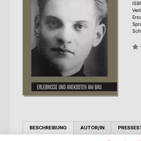
ISB
Ver
Ers
Spr
Sch
Bew
0%
BESCHREIBUNG
AUTOR/IN
PRESSES