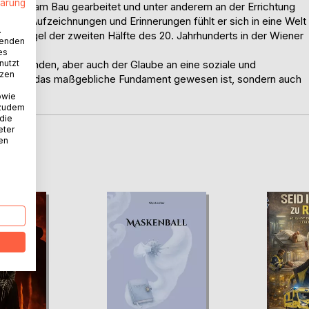
lärung
e lang am Bau gearbeitet und unter anderem an der Errichtung
lichen Aufzeichnungen und Erinnerungen fühlt er sich in eine Welt
.
 Zeitspiegel der zweiten Hälfte des 20. Jahrhunderts in der Wiener
wenden
es
nutzt
ß verbunden, aber auch der Glaube an eine soziale und
tzen
 nicht nur das maßgebliche Fundament gewesen ist, sondern auch
owie
 zudem
 die
eter
nen
D