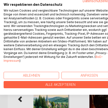
Datenschutzerk
ADOLF EDER, geboren 1933 in Wien, hat Jahrzehnt
Wir respektieren den Datenschutz
der Wiener Stadthalle mitgewirkt. In seinen persön
Wir nutzen Cookies und vergleichbare Technologien auf unserer Website
ein, die lange zurückliegt, die aber ein treffender
Einige von ihnen sind essenziell und technisch notwendig. Daneben ver
Lebens- und Arbeitsrealität wiedergibt.
wir Analysemethoden (z. B. Cookies oder Fingerprints sowie serverseitig
Tracking), um zu messen, wie häufig unsere Seite besucht und wie sie ge
Mit Eders Erinnerungen sind viel Fleiß und Schwei
wird. Wir verwenden Trackingtechnologien zu Marketingzwecken und se
aufstrebende Zukunft, für die die Arbeiterschaft
hierzu serverseitiges Tracking sowie auch Drittanbieter ein, wodurch ggf.
ihr schlagend Herz.
geräteübergreifend Cookies, Fingerprints, Tracking-Pixel, IP-Adressen s
gehashte E-Mail-Adressen genutzt werden. Auf unserer Seite betten wir
Drittinhalte von anderen Anbietern ein (Video-Plattformen). Wir haben auf
weitere Datenverarbeitung und ein etwaiges Tracking durch den Drittanbi
keinen Einfluss. Mit deiner Einstellung willigst du in die oben beschriebe
WEITERE TITEL BEI
Bo
Vorgänge ein. Du kannst deine Einwilligung (z. B. im Footer unter „Privacy-
Einstellungen“) jederzeit mit Wirkung für die Zukunft widerrufen. (
BoD-
Impressum
)
ABLEHNEN
ANPASSEN
ALLE AKZEPTIEREN