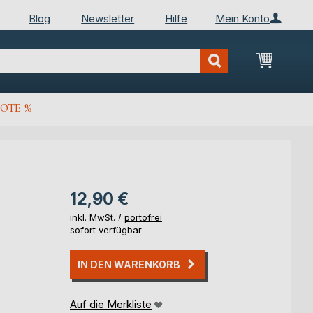
Blog
Newsletter
Hilfe
Mein Konto
Mein Wa
OTE %
12,90 €
inkl. MwSt. /
portofrei
sofort verfügbar
IN DEN WARENKORB
Auf die Merkliste