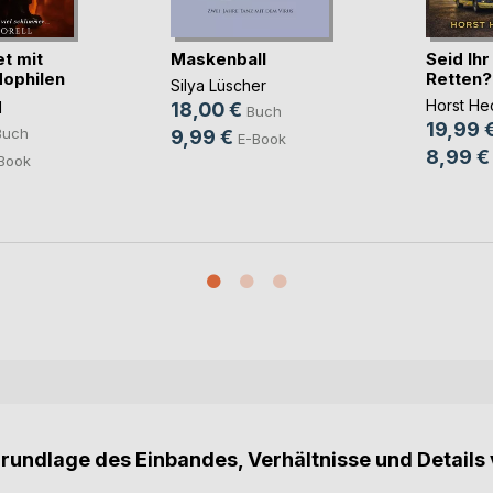
t mit
Maskenball
Seid Ih
ophilen
Retten?
Silya Lüscher
Horst He
l
18,00 €
Buch
19,99 
Buch
9,99 €
E-Book
8,99 €
Book
Grundlage des Einbandes, Verhältnisse und Details 