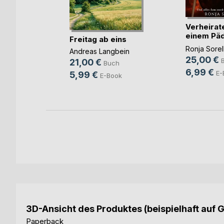
n ohne
Verheirate
einem Päd
Freitag ab eins
u(...)
g
Ronja Sorel
Andreas Langbein
25,00 €
h
21,00 €
Buch
6,99 €
ok
E-
5,99 €
E-Book
3D-Ansicht des Produktes (beispielhaft auf 
Paperback