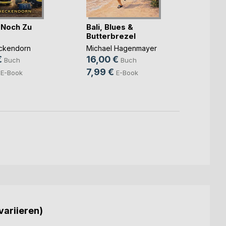
r Noch Zu
Bali, Blues &
Butterbrezel
Die P
Verb
ckendorn
Michael Hagenmayer
€
16,00 €
Claudi
Buch
Buch
19,11
7,99 €
E-Book
E-Book
5,99
variieren)