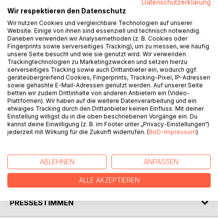
Datenschutzerklärung
Wir respektieren den Datenschutz
Wir nutzen Cookies und vergleichbare Technologien auf unserer
BESCHREIBUNG
Website. Einige von ihnen sind essenziell und technisch notwendig.
Daneben verwenden wir Analysemethoden (z. B. Cookies oder
Fingerprints sowie serverseitiges Tracking), um zu messen, wie häufig
unsere Seite besucht und wie sie genutzt wird. Wir verwenden
Schon aus Prinzip durfte es in dem Nest Durlangen nicht all
Trackingtechnologien zu Marketingzwecken und setzen hierzu
das geben, was es in Köln gegeben hatte. Wem auch die
serverseitiges Tracking sowie auch Drittanbieter ein, wodurch ggf.
Pizza nicht schmeckte, dem fiel es leicht, an allem anderen
geräteübergreifend Cookies, Fingerprints, Tracking-Pixel, IP-Adressen
sowie gehashte E-Mail-Adressen genutzt werden. Auf unserer Seite
herumzumeckern. Was es für Jugendliche an Angeboten
betten wir zudem Drittinhalte von anderen Anbietern ein (Video-
gab, war für Jack gleichbedeutend mit Spießbürgerlichkeit.
Plattformen). Wir haben auf die weitere Datenverarbeitung und ein
Schließlich war er nicht ganz freiwillig in dieses Provinzkaff
etwaiges Tracking durch den Drittanbieter keinen Einfluss. Mit deiner
Einstellung willigst du in die oben beschriebenen Vorgänge ein. Du
geraten. Wäre da nicht das Geschäft mit den
kannst deine Einwilligung (z. B. im Footer unter „Privacy-Einstellungen“)
Musikinstrumenten gewesen, für Jack hatte das neue
jederzeit mit Wirkung für die Zukunft widerrufen. (
BoD-Impressum
)
Leben nicht trostloser beginnen können. Ach ja, und dann
war da noch das Mädchen Jo, diese blöde Kuh ...
ABLEHNEN
ANPASSEN
AUTOR/IN
ALLE AKZEPTIEREN
PRESSESTIMMEN