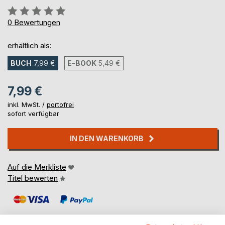
Bewertung::
0%
0
Bewertungen
erhältlich als:
BUCH
7,99 €
E-BOOK
5,49 €
7,99 €
inkl. MwSt. /
portofrei
sofort verfügbar
IN DEN WARENKORB
Auf die Merkliste
Titel bewerten