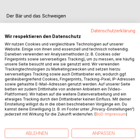
Der Bär und das Schweigen
Rudolf Elmer war Teil eines Systems, das Diskretion zur
Datenschutzerklärung
Tugend und Schweigen zur Währung machte. Als
Wir respektieren den Datenschutz
langjähriger Banquier privé im globalen Offshore-Geschäft
Wir nutzen Cookies und vergleichbare Technologien auf unserer
sah er, wie Macht, Geld und Moral ineinandergriffen und
Website. Einige von ihnen sind essenziell und technisch notwendig.
Daneben verwenden wir Analysemethoden (z. B. Cookies oder
wie Wahrheit zur Gefahr werden konnte.
Fingerprints sowie serverseitiges Tracking), um zu messen, wie häufig
unsere Seite besucht und wie sie genutzt wird. Wir verwenden
Als er, getrieben vom Wunsch, seine Familie und sich zu
Trackingtechnologien zu Marketingzwecken und setzen hierzu
serverseitiges Tracking sowie auch Drittanbieter ein, wodurch ggf.
schützen, beschloss, Missstände öffentlich zu machen,
geräteübergreifend Cookies, Fingerprints, Tracking-Pixel, IP-Adressen
wurde aus dem loyalen Angestellten ein Staatsfeind.
sowie gehashte E-Mail-Adressen genutzt werden. Auf unserer Seite
betten wir zudem Drittinhalte von anderen Anbietern ein (Video-
Plattformen). Wir haben auf die weitere Datenverarbeitung und ein
Aus einem Banker wurde ein Whistleblower.
etwaiges Tracking durch den Drittanbieter keinen Einfluss. Mit deiner
Einstellung willigst du in die oben beschriebenen Vorgänge ein. Du
Aus Wahrheit wurde ein Verbrechen.
kannst deine Einwilligung (z. B. im Footer unter „Privacy-Einstellungen“)
jederzeit mit Wirkung für die Zukunft widerrufen. (
BoD-Impressum
)
Der Bär und das Schweigen (600 Seiten) ist die
schonungslose, sarkastisch humorvolle und zugleich tief
ABLEHNEN
ANPASSEN
persönliche Abrechnung mit einem System, das seine