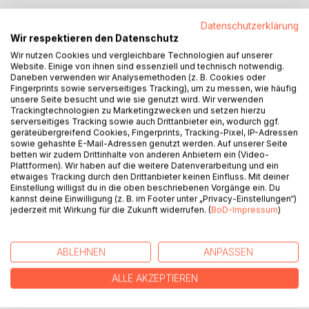
Datenschutzerklärung
BESCHREIBUNG
Wir respektieren den Datenschutz
Wir nutzen Cookies und vergleichbare Technologien auf unserer
Website. Einige von ihnen sind essenziell und technisch notwendig.
The Expression of the Emotions in Man and Animals (Der
Daneben verwenden wir Analysemethoden (z. B. Cookies oder
Ausdruck von Emotionen bei Mensch und Tier) ist Charles
Fingerprints sowie serverseitiges Tracking), um zu messen, wie häufig
Darwins drittes großes Werk zur Evolutionstheorie, nach On
unsere Seite besucht und wie sie genutzt wird. Wir verwenden
Trackingtechnologien zu Marketingzwecken und setzen hierzu
the Origin of Species (1859) und The Descent of Man
serverseitiges Tracking sowie auch Drittanbieter ein, wodurch ggf.
(1871). Ursprünglich als Kapitel in Die Abstammung des
geräteübergreifend Cookies, Fingerprints, Tracking-Pixel, IP-Adressen
Menschen gedacht, wurde The Expression immer
sowie gehashte E-Mail-Adressen genutzt werden. Auf unserer Seite
betten wir zudem Drittinhalte von anderen Anbietern ein (Video-
umfangreicher und wurde 1872 separat veröffentlicht. In
Plattformen). Wir haben auf die weitere Datenverarbeitung und ein
diesem Buch geht es um die biologischen Aspekte des
etwaiges Tracking durch den Drittanbieter keinen Einfluss. Mit deiner
Gefühlslebens und Darwin untersucht die tierischen
Einstellung willigst du in die oben beschriebenen Vorgänge ein. Du
kannst deine Einwilligung (z. B. im Footer unter „Privacy-Einstellungen“)
Ursprünge solcher menschlicher Eigenschaften wie das
jederzeit mit Wirkung für die Zukunft widerrufen. (
BoD-Impressum
)
Heben der Augenbrauen in Momenten der Überraschung
und das Hochziehen der Oberlippe in einem aggressiven
Grinsen. The Expression wurde auch als Darwins
ABLEHNEN
ANPASSEN
"vergessenes Meisterwerk" bezeichnet.
ALLE AKZEPTIEREN
AUTOR/IN