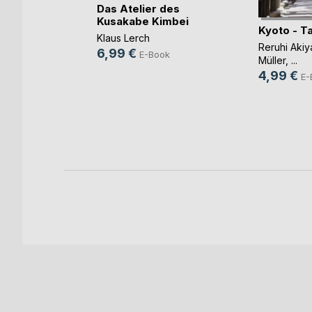
Das Atelier des
Kusakabe Kimbei
Kyoto - T
Klaus Lerch
Reruhi Aki
6,99 €
E-Book
ift zum
Müller
, ...
 Di(...)
4,99 €
E-
(Hrsg.)
ok
h