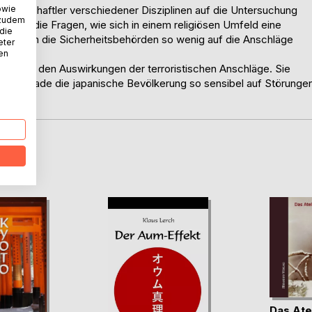
owie
issenschaftler verschiedener Disziplinen auf die Untersuchung
 zudem
t auf die Fragen, wie sich in einem religiösen Umfeld eine
 die
und warum die Sicherheitsbehörden so wenig auf die Anschläge
eter
nen
gen mit den Auswirkungen der terroristischen Anschläge. Sie
arum gerade die japanische Bevölkerung so sensibel auf Störunge
D
Das Ate