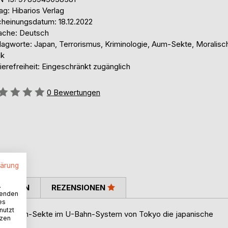
ag: Hibarios Verlag
cheinungsdatum: 18.12.2022
ache: Deutsch
lagworte: Japan, Terrorismus, Kriminologie, Aum-Sekte, Moralisc
ik
ierefreiheit: Eingeschränkt zugänglich
ertung::
0
Bewertungen
lärung
.
TIMMEN
REZENSIONEN
wenden
es
nutzt
ge der Aum-Sekte im U-Bahn-System von Tokyo die japanische
tzen