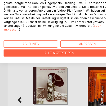
geräteübergreifend Cookies, Fingerprints, Tracking-Pixel, IP-Adressen s
Direkt nach den Ereignissen konzentrierten sich W
gehashte E-Mail-Adressen genutzt werden. Auf unserer Seite betten wir
der Entstehungsgeschichte der Anschläge und dami
Drittinhalte von anderen Anbietern ein (Video-Plattformen). Wir haben auf
terroristische Organisation herausbilden konnte 
weitere Datenverarbeitung und ein etwaiges Tracking durch den Drittanbi
vorbereitet waren.
keinen Einfluss. Mit deiner Einstellung willigst du in die oben beschriebe
Vorgänge ein. Du kannst deine Einwilligung (z. B. im Footer unter „Privacy-
Die vorliegende Abhandlung beschäftigt sich dage
Einstellungen“) jederzeit mit Wirkung für die Zukunft widerrufen. (
BoD-
versucht eine Antwort auf die Frage zu finden, w
Impressum
)
ihres Sicherheitsempfindens reagiert.
ABLEHNEN
ANPASSEN
ALLE AKZEPTIEREN
WEITERE TITEL BEI
Bo