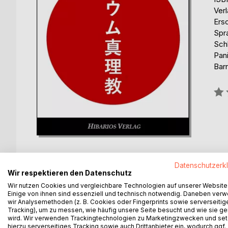
Verl
Ers
Spr
Sch
Pan
Barr
Bew
0%
Datenschutzerk
Wir respektieren den Datenschutz
Wir nutzen Cookies und vergleichbare Technologien auf unserer Website
BESCHREIBUNG
AUTOR/IN
PRESSES
Einige von ihnen sind essenziell und technisch notwendig. Daneben ver
wir Analysemethoden (z. B. Cookies oder Fingerprints sowie serverseitig
Tracking), um zu messen, wie häufig unsere Seite besucht und wie sie ge
Vor 25 Jahren erschütterten die Giftgasanschlä
wird. Wir verwenden Trackingtechnologien zu Marketingzwecken und se
Gesellschaft.
hierzu serverseitiges Tracking sowie auch Drittanbieter ein, wodurch ggf.