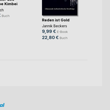
be Kimbei
rch
Syste
€
Buch
Reden ist Gold
Evelyn
9,99
Jannik Beckers
9,99 €
14,9
E-Book
22,80 €
Buch