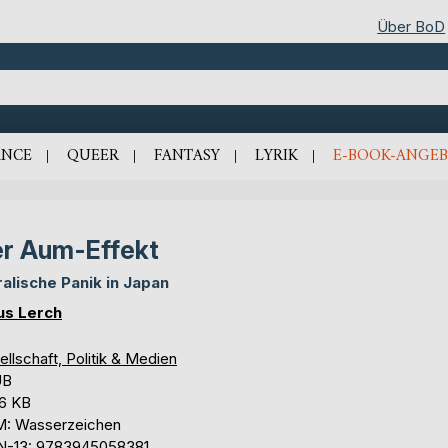
Über BoD
NCE
QUEER
FANTASY
LYRIK
E-BOOK-ANGEB
r Aum-Effekt
alische Panik in Japan
us Lerch
llschaft, Politik & Medien
UB
,6 KB
: Wasserzeichen
N-13: 9783945058381