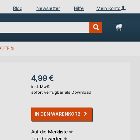
Blog
Newsletter
Hilfe
Mein Konto
Mein Wa
OTE %
4,99 €
inkl. MwSt.
sofort verfügbar als Download
IN DEN WARENKORB
Auf die Merkliste
Titel bewerten