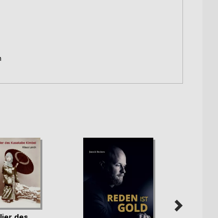
n
lier des