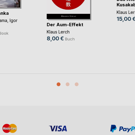
Kusaka
Klaus Le
anka
15,00 
yama
,
Igor
Der Aum-Effekt
Klaus Lerch
Book
8,00 €
Buch