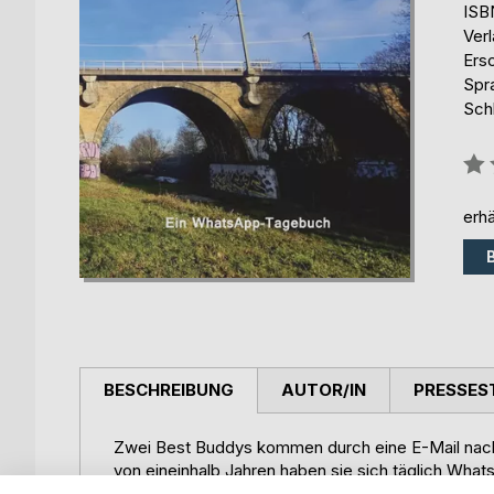
ISB
Ver
Ers
Spr
Sch
Bew
0%
erhä
BESCHREIBUNG
AUTOR/IN
PRESSES
Zwei Best Buddys kommen durch eine E-Mail nach
von eineinhalb Jahren haben sie sich täglich What
sehr viele Gemeinsamkeiten haben. Sport ist für 