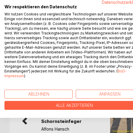
Datenschutzerk
Bestandteil in beider Leben. Spannend ist, dass d
Wir respektieren den Datenschutz
andere auf seine alten Tage gerne schreibt. So erk
Wir nutzen Cookies und vergleichbare Technologien auf unserer Website
Hobbypoet. Beide Autoren haben die Hoffnung, da
Einige von ihnen sind essenziell und technisch notwendig. Daneben ver
wir Analysemethoden (z. B. Cookies oder Fingerprints sowie serverseitig
jedenfalls die Möglichkeit, in die Konversation d
Tracking), um zu messen, wie häufig unsere Seite besucht und wie sie ge
Heimat, Reisen, Musik, Literatur, Religion, Philoso
wird. Wir verwenden Trackingtechnologien zu Marketingzwecken und se
teilzuhaben.
hierzu serverseitiges Tracking sowie auch Drittanbieter ein, wodurch ggf.
geräteübergreifend Cookies, Fingerprints, Tracking-Pixel, IP-Adressen s
gehashte E-Mail-Adressen genutzt werden. Auf unserer Seite betten wir
Drittinhalte von anderen Anbietern ein (Video-Plattformen). Wir haben auf
weitere Datenverarbeitung und ein etwaiges Tracking durch den Drittanbi
keinen Einfluss. Mit deiner Einstellung willigst du in die oben beschriebe
WEITERE TITEL BEI
Bo
Vorgänge ein. Du kannst deine Einwilligung (z. B. im Footer unter „Privacy-
Einstellungen“) jederzeit mit Wirkung für die Zukunft widerrufen. (
BoD-
Impressum
)
ABLEHNEN
ANPASSEN
ALLE AKZEPTIEREN
Der
Schornsteinfeger
Lukas Kugelbü(...)
Alfons Hansch