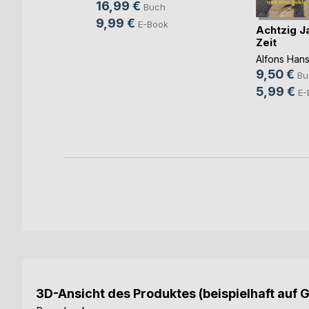
16,99 €
Buch
uch
9,99 €
E-Book
Achtzig Ja
orf
Zeit
h
Alfons Han
ook
9,50 €
Bu
5,99 €
E-
3D-Ansicht des Produktes (beispielhaft auf 