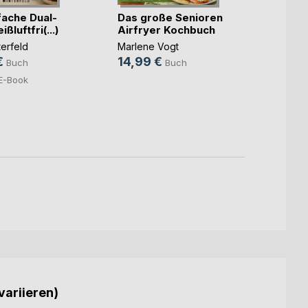
fache Dual-
Das große Senioren
Das g
ßluftfri(...)
Airfryer Kochbuch
Zone A
terfeld
Marlene Vogt
Leonha
€
14,99 €
14,9
Buch
Buch
E-Book
variieren)