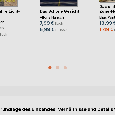
Das ein
hre Licht-
Das Schöne Gesicht
Zone-Hei
Alfons Hansch
Elias Win
sch
7,99 €
13,99 
Buch
ch
5,99 €
1,49 €
E-Book
Book
Grundlage des Einbandes, Verhältnisse und Details 