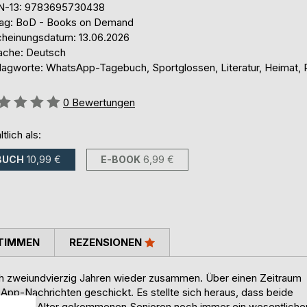
N-13: 9783695730438
lag: BoD - Books on Demand
cheinungsdatum: 13.06.2026
ache: Deutsch
lagworte: WhatsApp-Tagebuch, Sportglossen, Literatur, Heimat, R
ertung::
0
Bewertungen
ltlich als:
BUCH
10,99 €
E-BOOK
6,99 €
TIMMEN
REZENSIONEN
 zweiundvierzig Jahren wieder zusammen. Über einen Zeitraum
sApp-Nachrichten geschickt. Es stellte sich heraus, dass beide
beide ins Alter gekommenen Senioren noch immer ein wesentliche