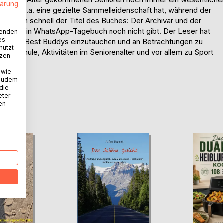
lärung
er eine u.a. eine gezielte Sammelleidenschaft hat, während der
lärt sich schnell der Titel des Buches: Der Archivar und der
.
ss es ein WhatsApp-Tagebuch noch nicht gibt. Der Leser hat
wenden
es
er beiden Best Buddys einzutauchen und an Betrachtungen zu
nutzt
phie, Schule, Aktivitäten im Seniorenalter und vor allem zu Sport
tzen
owie
 zudem
 die
eter
nen
D