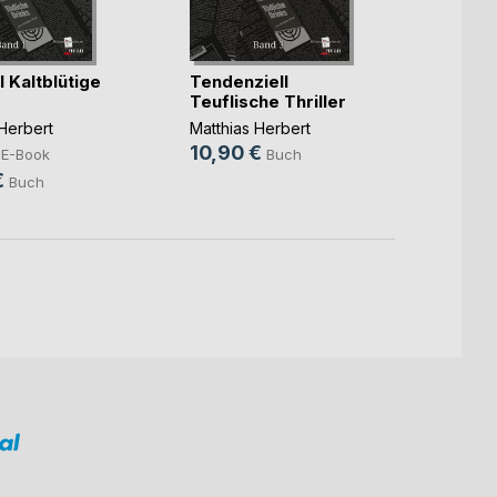
 Kaltblütige
Tendenziell
Memia
Teuflische Thriller
Jagd
Herbert
Matthias Herbert
Matthi
10,90 €
21,9
E-Book
Buch
€
Buch