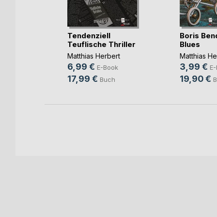
 Die
Tendenziell
Boris Ben
rde
Teuflische Thriller
Blues
ert
Matthias Herbert
Matthias He
6,99 €
3,99 €
h
E-Book
E-
17,99 €
19,90 €
Buch
B