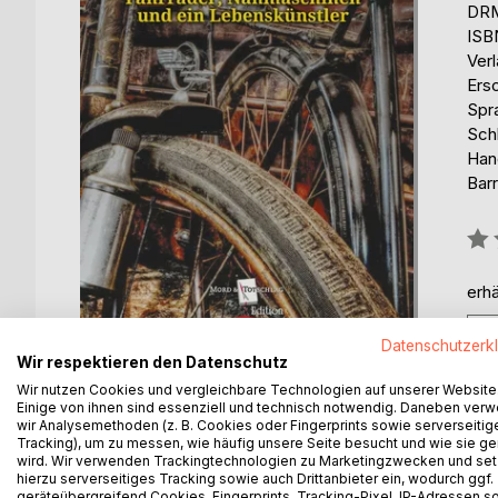
DRM
ISB
Ver
Ersc
Spr
Schl
Han
Barr
Bew
0%
erhä
Datenschutzerk
Wir respektieren den Datenschutz
Wir nutzen Cookies und vergleichbare Technologien auf unserer Website
Einige von ihnen sind essenziell und technisch notwendig. Daneben ver
wir Analysemethoden (z. B. Cookies oder Fingerprints sowie serverseitig
Tracking), um zu messen, wie häufig unsere Seite besucht und wie sie ge
BESCHREIBUNG
AUTOR/IN
PRESSES
wird. Wir verwenden Trackingtechnologien zu Marketingzwecken und se
hierzu serverseitiges Tracking sowie auch Drittanbieter ein, wodurch ggf.
geräteübergreifend Cookies, Fingerprints, Tracking-Pixel, IP-Adressen s