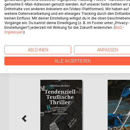
Die Siebzigerjahre zwischen Apollo 13, Träumen 
gehashte E-Mail-Adressen genutzt werden. Auf unserer Seite betten wir
und Ölkrise.
Drittinhalte von anderen Anbietern ein (Video-Plattformen). Wir haben auf
weitere Datenverarbeitung und ein etwaiges Tracking durch den Drittanbi
Ein Vierzehnjähriger bekommt bei einem kauzigen 
keinen Einfluss. Mit deiner Einstellung willigst du in die oben beschriebe
Für 5,-- D-Mark pro Stunde lernt er Reifen zu fli
Vorgänge ein. Du kannst deine Einwilligung (z. B. im Footer unter „Privacy-
Nähmaschinen zu verstehen und die Dinge zu sch
Einstellungen“) jederzeit mit Wirkung für die Zukunft widerrufen. (
BoD-
Dabei bringt ihm der alte Meister Brack seine gan
Impressum
)
er nie wieder vergessen wird.
ABLEHNEN
ANPASSEN
ALLE AKZEPTIEREN
WEITERE TITEL BEI
Bo