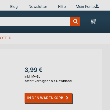
Blog
Newsletter
Hilfe
Mein Konto
Mein Wa
OTE %
3,99 €
inkl. MwSt.
sofort verfügbar als Download
IN DEN WARENKORB