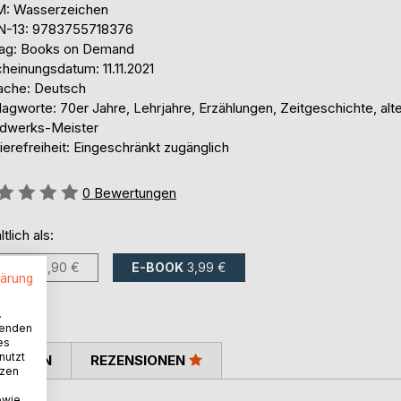
: Wasserzeichen
N-13: 9783755718376
lag: Books on Demand
heinungsdatum: 11.11.2021
ache: Deutsch
agworte: 70er Jahre, Lehrjahre, Erzählungen, Zeitgeschichte, alt
dwerks-Meister
ierefreiheit: Eingeschränkt zugänglich
ertung::
0
Bewertungen
ltlich als:
BUCH
18,90 €
E-BOOK
3,99 €
lärung
.
wenden
es
nutzt
TIMMEN
REZENSIONEN
tzen
owie