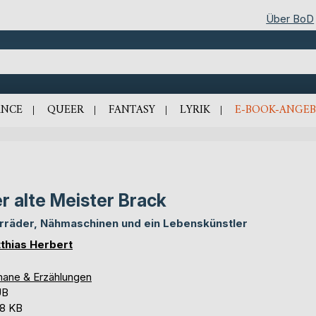
Über BoD
NCE
QUEER
FANTASY
LYRIK
E-BOOK-ANGEB
r alte Meister Brack
rräder, Nähmaschinen und ein Lebenskünstler
thias Herbert
ane & Erzählungen
UB
,8 KB