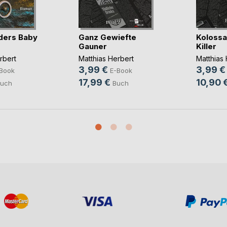
ders Baby
Ganz Gewiefte
Kolossal
Gauner
Killer
rbert
Matthias Herbert
Matthias 
3,99 €
3,99 €
Book
E-Book
17,99 €
10,90 
uch
Buch