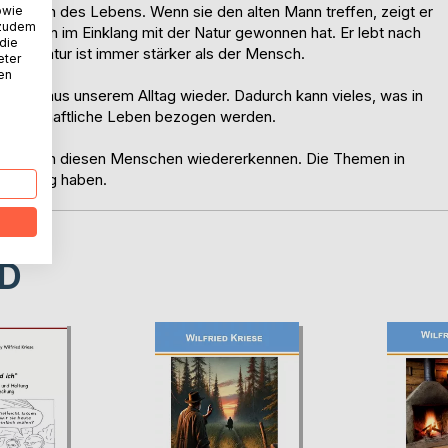
reichen des Lebens. Wenn sie den alten Mann treffen, zeigt er
owie
 zudem
in Dasein im Einklang mit der Natur gewonnen hat. Er lebt nach
 die
. Die Natur ist immer stärker als der Mensch.
eter
nen
tionen aus unserem Alltag wieder. Dadurch kann vieles, was in
esellschaftliche Leben bezogen werden.
n sich in diesen Menschen wiedererkennen. Die Themen in
im Alltag haben.
D