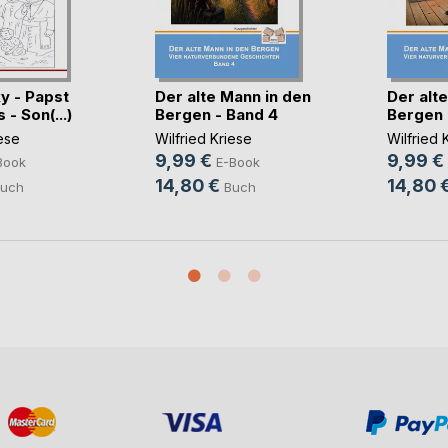
 - Papst
Der alte Mann in den
Der alt
 - Son(...)
Bergen - Band 4
Bergen 
iese
Wilfried Kriese
Wilfried 
9,99 €
9,99 €
Book
E-Book
14,80 €
14,80 
uch
Buch