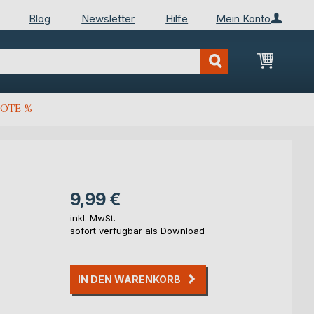
Blog
Newsletter
Hilfe
Mein Konto
Mein Wa
OTE %
9,99 €
inkl. MwSt.
sofort verfügbar als Download
IN DEN WARENKORB