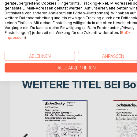
Weg zu ihm. Sie kommen aus unterschiedlichen Be
geräteübergreifend Cookies, Fingerprints, Tracking-Pixel, IP-Adressen s
gehashte E-Mail-Adressen genutzt werden. Auf unserer Seite betten wir
ihnen das tiefe und kluge Wissen, das er durch se
Drittinhalte von anderen Anbietern ein (Video-Plattformen). Wir haben auf
dem Motto: Ich lebe mit der Natur, nicht gegen sie
weitere Datenverarbeitung und ein etwaiges Tracking durch den Drittanbi
keinen Einfluss. Mit deiner Einstellung willigst du in die oben beschriebe
Vorgänge ein. Du kannst deine Einwilligung (z. B. im Footer unter „Privacy-
Bei den Gesprächen spiegeln sich oft Lebenssitua
Einstellungen“) jederzeit mit Wirkung für die Zukunft widerrufen. (
BoD-
den Geschichten vorkommt, auf das allgemeine g
Impressum
)
Es werden keine Namen genannt. Jeder Leser kan
diesen Gesprächen sind oft Probleme, die wir alle 
ABLEHNEN
ANPASSEN
ALLE AKZEPTIEREN
WEITERE TITEL BEI
Bo