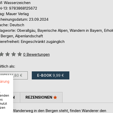
: Wasserzeichen
N-13: 9783868125672
lag: Mauer Verlag
cheinungsdatum: 23.09.2024
ache: Deutsch
lagworte: Oberallgäu, Bayerische Alpen, Wandern in Bayern, Erhol
 Bergen, Alpenlandschaft
ierefreiheit: Eingeschränkt zugänglich
ertung::
0
Bewertungen
ltlich als:
BUCH
14,80 €
E-BOOK
9,99 €
lärung
.
wenden
TIMMEN
REZENSIONEN
es
nutzt
tzen
 jedem Wanderweg in den Bergen steht, finden Wanderer den