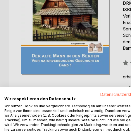
DRM
ISB
Ver
Ers
Spr
Sch
den
Barr
Bew
0%
erhä
Datenschutzerk
Wir respektieren den Datenschutz
Wir nutzen Cookies und vergleichbare Technologien auf unserer Website
Einige von ihnen sind essenziell und technisch notwendig. Daneben ver
BESCHREIBUNG
AUTOR/IN
PRESSES
wir Analysemethoden (z. B. Cookies oder Fingerprints sowie serverseitig
Tracking), um zu messen, wie häufig unsere Seite besucht und wie sie ge
wird. Wir verwenden Trackingtechnologien zu Marketingzwecken und se
Obwohl die Hütte des alten Mannes weit weg von
hierzu serverseitiges Tracking sowie auch Drittanbieter ein, wodurch ggf.