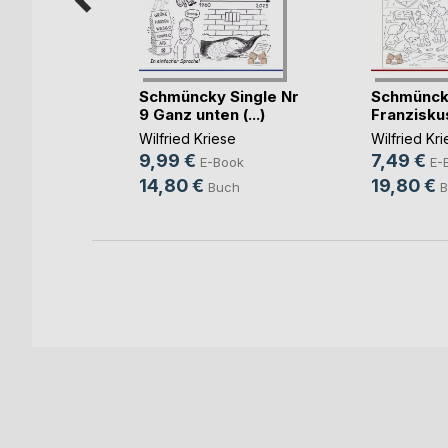
Schmüncky Single Nr
Schmüncky
n von
9 Ganz unten (...)
Franziskus
und
Wilfried Kriese
Wilfried Kr
e
9,99 €
7,49 €
E-Book
E-
ok
14,80 €
19,80 €
Buch
B