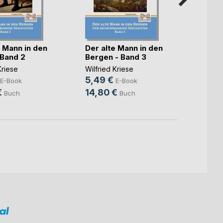
e Mann in den
Der alte Mann in den
Mein 
Band 2
Bergen - Band 3
Helmu
ich(...)
Kriese
Wilfried Kriese
Wilfrie
5,49 €
9,99
E-Book
E-Book
€
14,80 €
12,8
Buch
Buch