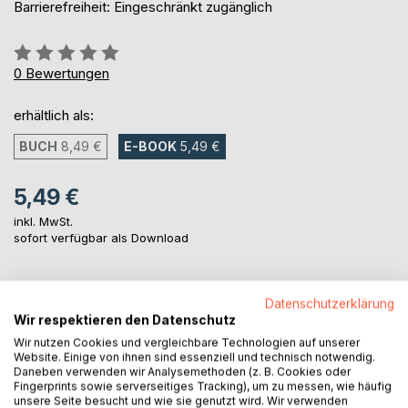
Barrierefreiheit: Eingeschränkt zugänglich
Bewertung::
0%
0
Bewertungen
erhältlich als:
BUCH
8,49 €
E-BOOK
5,49 €
5,49 €
inkl. MwSt.
sofort verfügbar als Download
IN DEN WARENKORB
Datenschutzerklärung
Wir respektieren den Datenschutz
Wir nutzen Cookies und vergleichbare Technologien auf unserer
Auf die Merkliste
Website. Einige von ihnen sind essenziell und technisch notwendig.
Titel bewerten
Daneben verwenden wir Analysemethoden (z. B. Cookies oder
Fingerprints sowie serverseitiges Tracking), um zu messen, wie häufig
unsere Seite besucht und wie sie genutzt wird. Wir verwenden