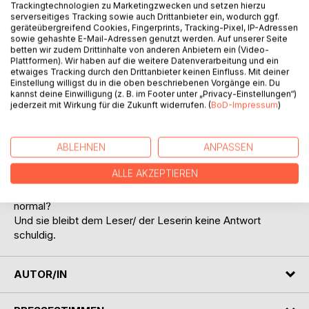
Trackingtechnologien zu Marketingzwecken und setzen hierzu
serverseitiges Tracking sowie auch Drittanbieter ein, wodurch ggf.
geräteübergreifend Cookies, Fingerprints, Tracking-Pixel, IP-Adressen
sowie gehashte E-Mail-Adressen genutzt werden. Auf unserer Seite
betten wir zudem Drittinhalte von anderen Anbietern ein (Video-
Plattformen). Wir haben auf die weitere Datenverarbeitung und ein
etwaiges Tracking durch den Drittanbieter keinen Einfluss. Mit deiner
BESCHREIBUNG
Einstellung willigst du in die oben beschriebenen Vorgänge ein. Du
kannst deine Einwilligung (z. B. im Footer unter „Privacy-Einstellungen“)
jederzeit mit Wirkung für die Zukunft widerrufen. (
BoD-Impressum
)
Mit Herz und Humor nimmt Claudia Dietze die
menschlichen Macken aufs Korn und das aktuelle
Zeitgeschehen unter die Lupe.
ABLEHNEN
ANPASSEN
Das Ergebnis sind bissige Groll-Gedichte und heitere Gut-
ALLE AKZEPTIEREN
Gelaunt-Verse mit originellen Wortschöpfungen.
Besonders beschäftigt sie die Frage: Ist der Mensch noch
normal?
Und sie bleibt dem Leser/ der Leserin keine Antwort
schuldig.
AUTOR/IN