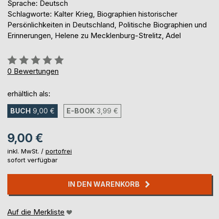
Sprache: Deutsch
Schlagworte: Kalter Krieg, Biographien historischer
Persönlichkeiten in Deutschland, Politische Biographien und
Erinnerungen, Helene zu Mecklenburg-Strelitz, Adel
Bewertung::
0%
0
Bewertungen
erhältlich als:
BUCH
9,00 €
E-BOOK
3,99 €
9,00 €
inkl. MwSt. /
portofrei
sofort verfügbar
IN DEN WARENKORB
Auf die Merkliste