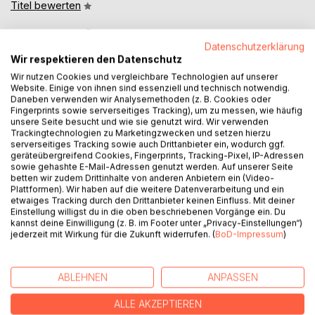
Titel bewerten
Datenschutzerklärung
Wir respektieren den Datenschutz
Wir nutzen Cookies und vergleichbare Technologien auf unserer
Website. Einige von ihnen sind essenziell und technisch notwendig.
Daneben verwenden wir Analysemethoden (z. B. Cookies oder
Fingerprints sowie serverseitiges Tracking), um zu messen, wie häufig
BESCHREIBUNG
unsere Seite besucht und wie sie genutzt wird. Wir verwenden
Trackingtechnologien zu Marketingzwecken und setzen hierzu
serverseitiges Tracking sowie auch Drittanbieter ein, wodurch ggf.
Ein tragisches Schicksal zwischen Adel, Jetset und
geräteübergreifend Cookies, Fingerprints, Tracking-Pixel, IP-Adressen
sowie gehashte E-Mail-Adressen genutzt werden. Auf unserer Seite
internationalen Intrigen: Helene, Herzogin zu Mecklenburg-
betten wir zudem Drittinhalte von anderen Anbietern ein (Video-
Strelitz, stürzte 1962 unter mysteriösen Umständen mit
Plattformen). Wir haben auf die weitere Datenverarbeitung und ein
einem Sportflugzeug ab. Es ist ein Unglück, das
etwaiges Tracking durch den Drittanbieter keinen Einfluss. Mit deiner
Spekulationen um Spionage und Mord auslöste.
Einstellung willigst du in die oben beschriebenen Vorgänge ein. Du
kannst deine Einwilligung (z. B. im Footer unter „Privacy-Einstellungen“)
Dieses Buch deckt auf, was wirklich geschah: Die Autoren
jederzeit mit Wirkung für die Zukunft widerrufen. (
BoD-Impressum
)
rekonstruieren akribisch die Ereignisse, widerlegen falsche
Darstellungen und entkräften jahrzehntelang kolportierte
Gerüchte. Eine fesselnde Enthüllung zwischen Glamour und
ABLEHNEN
ANPASSEN
Geheimdienst, spannend wie ein Agententhriller, aber
historisch wahr.
ALLE AKZEPTIEREN