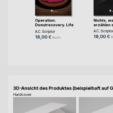
Operation:
Nichts, w
Donutrecovery. Life
erzählen so
is (...)
A.C. Scripto
A.C. Scriptor
18,00 €
18,00 €
B
Buch
3D-Ansicht des Produktes (beispielhaft auf 
Hardcover