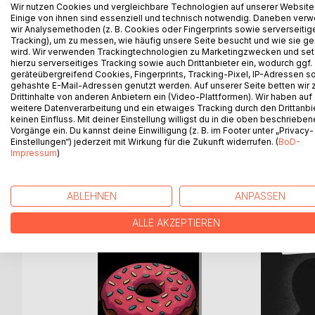
James Crowe kam zu Besuch in seiner alten Heimats
Wir nutzen Cookies und vergleichbare Technologien auf unserer Website
Einige von ihnen sind essenziell und technisch notwendig. Daneben ver
Tag zu verbringen und zum Morgengrauen des näc
wir Analysemethoden (z. B. Cookies oder Fingerprints sowie serverseitig
ihn seine Vergangenheit plötzlich einholt.
Tracking), um zu messen, wie häufig unsere Seite besucht und wie sie ge
wird. Wir verwenden Trackingtechnologien zu Marketingzwecken und se
hierzu serverseitiges Tracking sowie auch Drittanbieter ein, wodurch ggf.
Tauche ein in eine Geschichte voll von Vorurteilen
geräteübergreifend Cookies, Fingerprints, Tracking-Pixel, IP-Adressen s
Durchschaue die Lügen, die erzählt werden, und 
gehashte E-Mail-Adressen genutzt werden. Auf unserer Seite betten wir
verschiedenen Perspektiven erlebst.
Drittinhalte von anderen Anbietern ein (Video-Plattformen). Wir haben auf
weitere Datenverarbeitung und ein etwaiges Tracking durch den Drittanbi
keinen Einfluss. Mit deiner Einstellung willigst du in die oben beschriebe
Vorgänge ein. Du kannst deine Einwilligung (z. B. im Footer unter „Privacy-
Einstellungen“) jederzeit mit Wirkung für die Zukunft widerrufen. (
BoD-
Impressum
)
WEITERE TITEL BEI
Bo
ABLEHNEN
ANPASSEN
ALLE AKZEPTIEREN