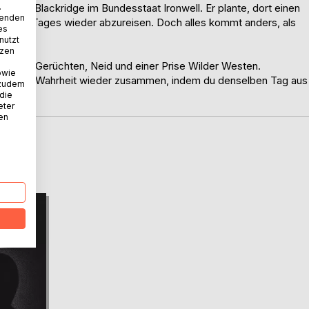
tadt Blackridge im Bundesstaat Ironwell. Er plante, dort einen
.
wenden
hsten Tages wieder abzureisen. Doch alles kommt anders, als
es
nutzt
tzen
, Verrat, Gerüchten, Neid und einer Prise Wilder Westen.
owie
füge die Wahrheit wieder zusammen, indem du denselben Tag aus
 zudem
 die
eter
nen
D