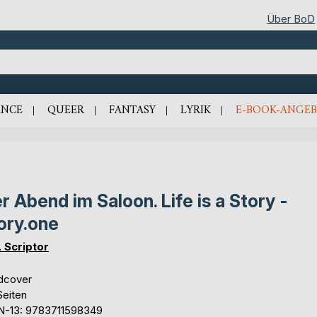
Über BoD
NCE
QUEER
FANTASY
LYRIK
E-BOOK-ANGEB
r Abend im Saloon. Life is a Story -
ory.one
. Scriptor
dcover
Seiten
N-13: 9783711598349