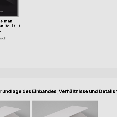
as man
llte. L(...)
r
uch
Grundlage des Einbandes, Verhältnisse und Details 