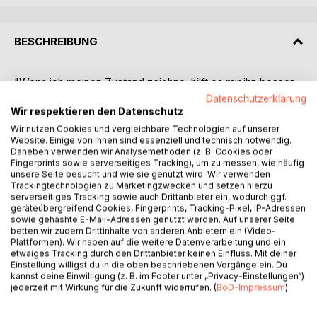
BESCHREIBUNG
"Wenn ich meinen Zustand zeichne, hilft es mir ihn besser
auszuhalten."
Datenschutzerklärung
Seelische Stürme kennen wir alle. Bei vielen Menschen
Wir respektieren den Datenschutz
sind es seltene Momente des Lebens, bei manchen ein
Wir nutzen Cookies und vergleichbare Technologien auf unserer
Website. Einige von ihnen sind essenziell und technisch notwendig.
Dauerzustand, der nur schwer nachzuvollziehen ist.
Daneben verwenden wir Analysemethoden (z. B. Cookies oder
Brigitte Riederer leidet unter starken, rezidivierenden
Fingerprints sowie serverseitiges Tracking), um zu messen, wie häufig
Depressionen. Sie fällt in ein tiefes Loch, wähnt sich in
unsere Seite besucht und wie sie genutzt wird. Wir verwenden
einem schwarzen Tunnel oder verschwindet im Sog eines
Trackingtechnologien zu Marketingzwecken und setzen hierzu
serverseitiges Tracking sowie auch Drittanbieter ein, wodurch ggf.
dunklen Spiralwirbels. Sinnbildlich stehen diese
geräteübergreifend Cookies, Fingerprints, Tracking-Pixel, IP-Adressen
persönlichen Bilder für eine tiefe Verzweiflung, die sich
sowie gehashte E-Mail-Adressen genutzt werden. Auf unserer Seite
nicht in Worte fassen lässt.
betten wir zudem Drittinhalte von anderen Anbietern ein (Video-
Plattformen). Wir haben auf die weitere Datenverarbeitung und ein
Das Denken eines depressiven Menschen kreist um den
etwaiges Tracking durch den Drittanbieter keinen Einfluss. Mit deiner
eigenen schlechten Zustand. Freude und Vergnügen
Einstellung willigst du in die oben beschriebenen Vorgänge ein. Du
empfinden gelingt nicht mehr. Das Zeichnen befreit,
kannst deine Einwilligung (z. B. im Footer unter „Privacy-Einstellungen“)
jederzeit mit Wirkung für die Zukunft widerrufen. (
BoD-Impressum
)
sprengt Konventionen und erweist sich, was dieses Buch
vermittelt, als ein ideales Kommunikationsmittel.