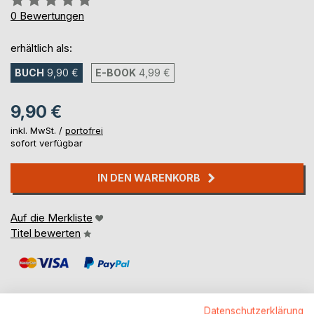
0%
0
Bewertungen
erhältlich als:
BUCH
9,90 €
E-BOOK
4,99 €
9,90 €
inkl. MwSt. /
portofrei
sofort verfügbar
IN DEN WARENKORB
Auf die Merkliste
Titel bewerten
Datenschutzerklärung