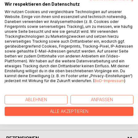
Wir respektieren den Datenschutz
BESCHREIBUNG
Wir nutzen Cookies und vergleichbare Technologien auf unserer
Website. Einige von ihnen sind essenziell und technisch notwendig.
Daneben verwenden wir Analysemethoden (z. B. Cookies oder
Fingerprints sowie serverseitiges Tracking), um zu messen, wie häufig
Es ist nicht nur das Buch zum Bühnenprogramm, es ist auch
unsere Seite besucht und wie sie genutzt wird. Wir verwenden
das Buch zur Krankheit. Armin Sengbusch weiß, wovon er
Trackingtechnologien zu Marketingzwecken und setzen hierzu
serverseitiges Tracking sowie auch Drittanbieter ein, wodurch ggf.
schreibt und spricht, ist selbst chronisch depressiv
geräteübergreifend Cookies, Fingerprints, Tracking-Pixel, IP-Adressen
(Dysthymie) und spricht seit Jahren offen über die
sowie gehashte E-Mail-Adressen genutzt werden. Auf unserer Seite
Krankheit. Sein Ziel dabei: Aufmerksamkeit und Verständnis
betten wir zudem Drittinhalte von anderen Anbietern ein (Video-
Plattformen). Wir haben auf die weitere Datenverarbeitung und ein
für die psychische Störung, die immer noch von vielen
etwaiges Tracking durch den Drittanbieter keinen Einfluss. Mit deiner
belächelt oder deren Existenz angezweifelt wird.
Einstellung willigst du in die oben beschriebenen Vorgänge ein. Du
Im Buch gibt der Autor einen humorvollen Einblick in sein
kannst deine Einwilligung (z. B. im Footer unter „Privacy-Einstellungen“)
Seelenleben und auch ein paar Tipps, wie man als
jederzeit mit Wirkung für die Zukunft widerrufen. (
BoD-Impressum
)
Depressiver den Alltag meistern kann.
ABLEHNEN
ANPASSEN
AUTOR/IN
ALLE AKZEPTIEREN
PRESSESTIMMEN