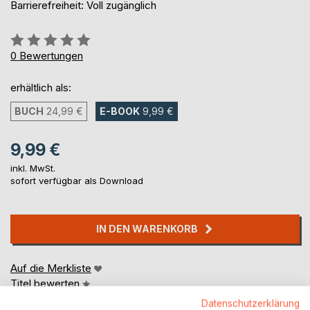
Barrierefreiheit: Voll zugänglich
Bewertung::
0%
0
Bewertungen
erhältlich als:
BUCH
24,99 €
E-BOOK
9,99 €
9,99 €
inkl. MwSt.
sofort verfügbar als Download
IN DEN WARENKORB
Auf die Merkliste
Titel bewerten
Datenschutzerklärung