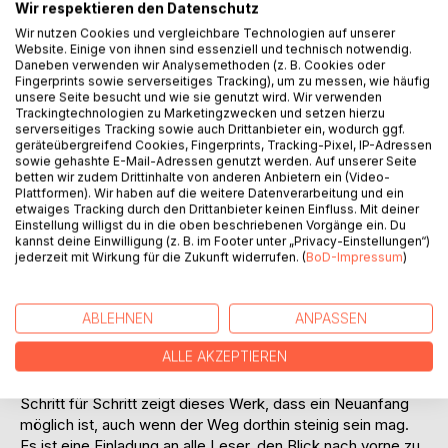
Wir respektieren den Datenschutz
Wir nutzen Cookies und vergleichbare Technologien auf unserer
Website. Einige von ihnen sind essenziell und technisch notwendig.
Daneben verwenden wir Analysemethoden (z. B. Cookies oder
Fingerprints sowie serverseitiges Tracking), um zu messen, wie häufig
unsere Seite besucht und wie sie genutzt wird. Wir verwenden
BESCHREIBUNG
Trackingtechnologien zu Marketingzwecken und setzen hierzu
serverseitiges Tracking sowie auch Drittanbieter ein, wodurch ggf.
geräteübergreifend Cookies, Fingerprints, Tracking-Pixel, IP-Adressen
sowie gehashte E-Mail-Adressen genutzt werden. Auf unserer Seite
Dieses Buch ist eine ehrliche und tief berührende Reise
betten wir zudem Drittinhalte von anderen Anbietern ein (Video-
durch die Landschaften der menschlichen Seele. Es
Plattformen). Wir haben auf die weitere Datenverarbeitung und ein
etwaiges Tracking durch den Drittanbieter keinen Einfluss. Mit deiner
beginnt dort, wo die Angst oft ihren Ursprung findet: in den
Einstellung willigst du in die oben beschriebenen Vorgänge ein. Du
Prägungen der frühen Jahre. Mit ungeschönter Offenheit
kannst deine Einwilligung (z. B. im Footer unter „Privacy-Einstellungen“)
erzählt der Autor/die Autorin von den schweren Stunden
jederzeit mit Wirkung für die Zukunft widerrufen. (
BoD-Impressum
)
der Depression und dem lähmenden Gefühl der Angst, das
den Alltag oft unbezwingbar erscheinen lässt.
ABLEHNEN
ANPASSEN
Doch es ist weit mehr als eine Erzählung über den
ALLE AKZEPTIEREN
Schmerz. Es ist ein Manifest der Hoffnung.
Schritt für Schritt zeigt dieses Werk, dass ein Neuanfang
möglich ist, auch wenn der Weg dorthin steinig sein mag.
Es ist eine Einladung an alle Leser, den Blick nach vorne zu