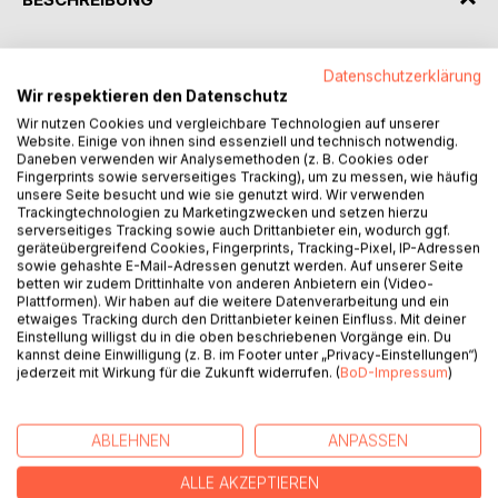
The historical record seen through Offensive Realism
Datenschutzerklärung
presents evidence illustrating that the United States'
Wir respektieren den Datenschutz
approach toward the Caspian Sea region between 1991 and
Wir nutzen Cookies und vergleichbare Technologien auf unserer
2001 was governed by idealistic principles rather than
Website. Einige von ihnen sind essenziell und technisch notwendig.
balance of power considerations. That was led by the false
Daneben verwenden wir Analysemethoden (z. B. Cookies oder
Fingerprints sowie serverseitiges Tracking), um zu messen, wie häufig
notion that democratic Russia would act in accordance
unsere Seite besucht und wie sie genutzt wird. Wir verwenden
with US goals.
Trackingtechnologien zu Marketingzwecken und setzen hierzu
The United States denied the competitive nature of
serverseitiges Tracking sowie auch Drittanbieter ein, wodurch ggf.
international politics, refusing to criticise abuses by
geräteübergreifend Cookies, Fingerprints, Tracking-Pixel, IP-Adressen
sowie gehashte E-Mail-Adressen genutzt werden. Auf unserer Seite
Moscow in the region, and failing to intervene when US
betten wir zudem Drittinhalte von anderen Anbietern ein (Video-
interests were marginalised. The US failed to prevent
Plattformen). Wir haben auf die weitere Datenverarbeitung und ein
Russia from refashioning conditions conducive to the re-
etwaiges Tracking durch den Drittanbieter keinen Einfluss. Mit deiner
Einstellung willigst du in die oben beschriebenen Vorgänge ein. Du
absorption of the Caucasus and Central Asia as a sphere of
kannst deine Einwilligung (z. B. im Footer unter „Privacy-Einstellungen“)
influence; nor did it account for China’s expanded role and
jederzeit mit Wirkung für die Zukunft widerrufen. (
BoD-Impressum
)
trajectory as a challenge to US power. This analysis shows,
for example, that Russia’s proximity and willingness to use
force exceeded the capabilities of the US’ use of its global
ABLEHNEN
ANPASSEN
predominance to shape regional events.
ALLE AKZEPTIEREN