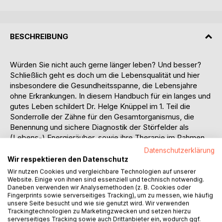
BESCHREIBUNG
Würden Sie nicht auch gerne länger leben? Und besser?
Schließlich geht es doch um die Lebensqualität und hier
insbesondere die Gesundheitsspanne, die Lebensjahre
ohne Erkrankungen. In diesem Handbuch für ein langes und
gutes Leben schildert Dr. Helge Knüppel im 1. Teil die
Sonderrolle der Zähne für den Gesamtorganismus, die
Benennung und sichere Diagnostik der Störfelder als
(Lebens-) Energieräuber, sowie ihre Therapie im Rahmen
der ganzheitlichen bio-logischen Zahnheilkunde.
Datenschutzerklärung
Wir respektieren den Datenschutz
Der 2te Teil behandelt die kausalen Zusammenhänge
Wir nutzen Cookies und vergleichbare Technologien auf unserer
zwischen Ernährung und Lifestyle und den
Website. Einige von ihnen sind essenziell und technisch notwendig.
Daneben verwenden wir Analysemethoden (z. B. Cookies oder
Zivilisationserkrankungen wie Diabetes Typ-2, Alzheimer,
Fingerprints sowie serverseitiges Tracking), um zu messen, wie häufig
Demenz, Herzkrankheiten, Krebs, Karies und Parodontitis
unsere Seite besucht und wie sie genutzt wird. Wir verwenden
usw. und zeigt die neuesten wissenschaftlichen
Trackingtechnologien zu Marketingzwecken und setzen hierzu
serverseitiges Tracking sowie auch Drittanbieter ein, wodurch ggf.
Erkenntnisse bei innovativen Ernährungsmaßnahmen für