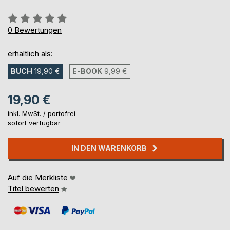
Bewertung::
0%
0
Bewertungen
erhältlich als:
BUCH
19,90 €
E-BOOK
9,99 €
19,90 €
inkl. MwSt. /
portofrei
sofort verfügbar
IN DEN WARENKORB
Auf die Merkliste
Titel bewerten