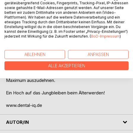
geräteübergreifend Cookies, Fingerprints, Tracking-Pixel, IP-Adressen
eine "artgerechte" Ernährung der noch steinzeitlichen
sowie gehashte E-Mail-Adressen genutzt werden. Auf unserer Seite
Hardware des Homo sapiens digitales.
betten wir zudem Drittinhalte von anderen Anbietern ein (Video-
Plattformen). Wir haben auf die weitere Datenverarbeitung und ein
etwaiges Tracking durch den Drittanbieter keinen Einfluss. Mit deiner
Teil 3 beschreibt die spezielle Blutuntersuchung für die
Einstellung willigst du in die oben beschriebenen Vorgänge ein. Du
individuelle personalisierte Mikronährstoffanalyse im
kannst deine Einwilligung (z. B. im Footer unter „Privacy-Einstellungen“)
Rahmen der Regulationsmedizin, welche der letzte
jederzeit mit Wirkung für die Zukunft widerrufen. (
BoD-Impressum
)
Quantensprung für dieses ganzheitliche
Behandlungskonzept ist, um nicht nur den Hochleistungs-
ABLEHNEN
ANPASSEN
und Profisportler 100-prozentig performen lassen zu
können oder chronisch Kranken zu besserer Lebensqualität
ALLE AKZEPTIEREN
zu verhelfen, sondern letztlich die Gesundheitsspanne und
Lebensenergie auf unser individuelles genetisches
Maximum auszudehnen.
Ein Hoch auf das Jungbleiben beim Älterwerden!
www.dental-iq.de
AUTOR/IN