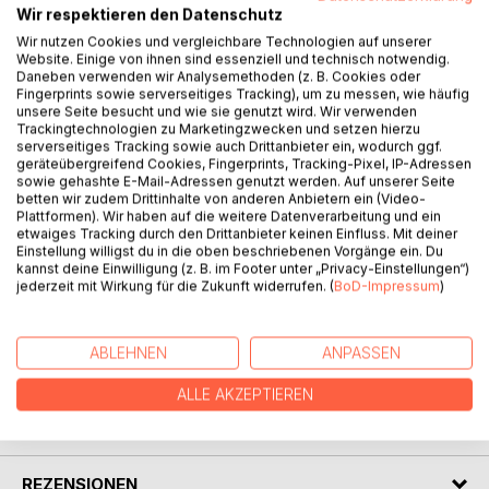
BESCHREIBUNG
Wir respektieren den Datenschutz
Wir nutzen Cookies und vergleichbare Technologien auf unserer
Website. Einige von ihnen sind essenziell und technisch notwendig.
1510:
Daneben verwenden wir Analysemethoden (z. B. Cookies oder
Fingerprints sowie serverseitiges Tracking), um zu messen, wie häufig
Sieben stadtadelige Ratsherren klagen Halls ehemaligen
unsere Seite besucht und wie sie genutzt wird. Wir verwenden
ersten nicht-adeligen Stättmeister Hermann Büschler und
Trackingtechnologien zu Marketingzwecken und setzen hierzu
die gemeinen Ratsherren vor einem kaiserlichen
serverseitiges Tracking sowie auch Drittanbieter ein, wodurch ggf.
geräteübergreifend Cookies, Fingerprints, Tracking-Pixel, IP-Adressen
Schiedsgericht an und verkündigen, dass man auf dem
sowie gehashte E-Mail-Adressen genutzt werden. Auf unserer Seite
Marktplatz mit Fingern werfen und mit Köpfen kugeln
betten wir zudem Drittinhalte von anderen Anbietern ein (Video-
werde.
Plattformen). Wir haben auf die weitere Datenverarbeitung und ein
etwaiges Tracking durch den Drittanbieter keinen Einfluss. Mit deiner
Im gnadenlosen Gezerre um das Recht kämpft Büschler
Einstellung willigst du in die oben beschriebenen Vorgänge ein. Du
ums nackte Überleben und bliebe chancenlos, hätte er
kannst deine Einwilligung (z. B. im Footer unter „Privacy-Einstellungen“)
nicht die weitsichtige Hilfe seiner Frau Anna und seines
jederzeit mit Wirkung für die Zukunft widerrufen. (
BoD-Impressum
)
listenreichen alten Hausdieners Fomann.
ABLEHNEN
ANPASSEN
AUTOR/IN
ALLE AKZEPTIEREN
PRESSESTIMMEN
REZENSIONEN