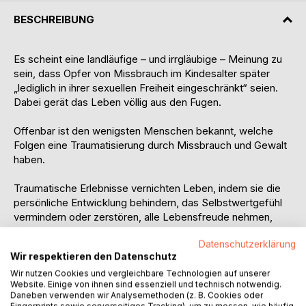
BESCHREIBUNG
Es scheint eine landläufige – und irrgläubige – Meinung zu
sein, dass Opfer von Missbrauch im Kindesalter später
„lediglich in ihrer sexuellen Freiheit eingeschränkt“ seien.
Dabei gerät das Leben völlig aus den Fugen.
Offenbar ist den wenigsten Menschen bekannt, welche
Folgen eine Traumatisierung durch Missbrauch und Gewalt
haben.
Traumatische Erlebnisse vernichten Leben, indem sie die
persönliche Entwicklung behindern, das Selbstwertgefühl
vermindern oder zerstören, alle Lebensfreude nehmen,
Menschen in die Isolation treiben, in vielen Situationen
Datenschutzerklärung
hilflos, handlungsunfähig machen und nicht zuletzt auch zu
Wir respektieren den Datenschutz
körperlichen Krankheiten führen – und das oft
jahrzehntelang, ein Leben lang.
Wir nutzen Cookies und vergleichbare Technologien auf unserer
Website. Einige von ihnen sind essenziell und technisch notwendig.
Daneben verwenden wir Analysemethoden (z. B. Cookies oder
Die Opfer solcher Traumatisierung leben ohne Recht auf