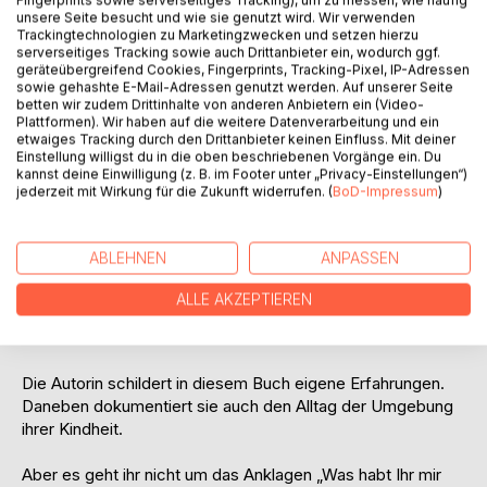
Fingerprints sowie serverseitiges Tracking), um zu messen, wie häufig
eigene Gefühle, ohne Recht auf einen eigenen Willen.
unsere Seite besucht und wie sie genutzt wird. Wir verwenden
Trackingtechnologien zu Marketingzwecken und setzen hierzu
Irgendwann haben sie begonnen, alles, was ihnen angetan
serverseitiges Tracking sowie auch Drittanbieter ein, wodurch ggf.
wurde und was sich in veränderter Form im späteren Leben
geräteübergreifend Cookies, Fingerprints, Tracking-Pixel, IP-Adressen
immer wiederholt, als normal anzusehen und hinzunehmen.
sowie gehashte E-Mail-Adressen genutzt werden. Auf unserer Seite
betten wir zudem Drittinhalte von anderen Anbietern ein (Video-
Sie können sich nicht zur Wehr setzen. Sie verdrängen, bis
Plattformen). Wir haben auf die weitere Datenverarbeitung und ein
sie überzeugt sind, ihnen ist gar nichts geschehen. Und
etwaiges Tracking durch den Drittanbieter keinen Einfluss. Mit deiner
dazu braucht es keineswegs immer eine „Monsterfigur,“
Einstellung willigst du in die oben beschriebenen Vorgänge ein. Du
kannst deine Einwilligung (z. B. im Footer unter „Privacy-Einstellungen“)
die das Opfer vielleicht jahrelang gefangen hält und immer
jederzeit mit Wirkung für die Zukunft widerrufen. (
BoD-Impressum
)
wieder vergewaltigt und schwängert. Schon ein sehr viel
kleines Martyrium reicht völlig aus, um aus Opfern
Seelenkrüppel zu machen, auch lange nach den Taten.
ABLEHNEN
ANPASSEN
Und für immer noch zu viele Frauen ist ein solches Leben
ALLE AKZEPTIEREN
„völlig normal.“ Sie haben weder Kraft noch Schutz, sich
daraus zu befreien.
Die Autorin schildert in diesem Buch eigene Erfahrungen.
Daneben dokumentiert sie auch den Alltag der Umgebung
ihrer Kindheit.
Aber es geht ihr nicht um das Anklagen „Was habt Ihr mir