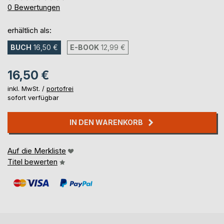
0%
0
Bewertungen
erhältlich als:
BUCH
16,50 €
E-BOOK
12,99 €
16,50 €
inkl. MwSt. /
portofrei
sofort verfügbar
IN DEN WARENKORB
Auf die Merkliste
Titel bewerten