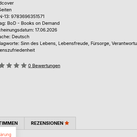
dcover
Seiten
N-13: 9783696351571
lag: BoD - Books on Demand
cheinungsdatum: 17.06.2026
ache: Deutsch
lagworte: Sinn des Lebens, Lebensfreude, Fürsorge, Verantwortu
enszufriedenheit
ertung::
0
Bewertungen
TIMMEN
REZENSIONEN
lärung