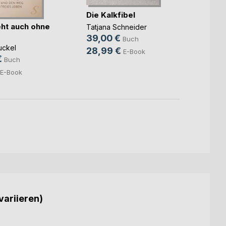
Die Kalkfibel
Die R
eigen
ht auch ohne
Tatjana Schneider
Martij
39,00 €
Buch
26,8
uckel
28,99 €
E-Book
€
Buch
E-Book
variieren)