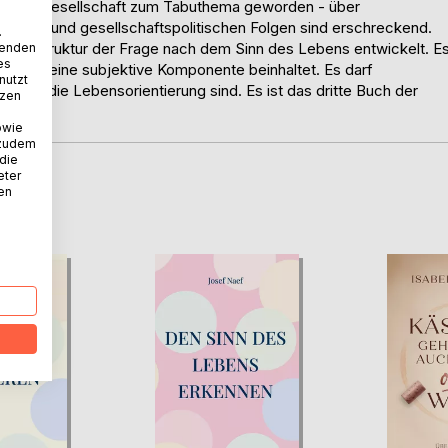
iberalen Gesellschaft zum Tabuthema geworden - über
iduellen und gesellschaftspolitischen Folgen sind erschreckend.
.
 eine Struktur der Frage nach dem Sinn des Lebens entwickelt. E
wenden
es
als auch eine subjektive Komponente beinhaltet. Es darf
nutzt
 für die Lebensorientierung sind. Es ist das dritte Buch der
tzen
owie
 zudem
 die
eter
nen
D