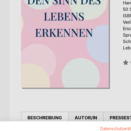
Har
50 
ISB
Ver
Ers
Spr
Sch
Leb
Bew
0%
BESCHREIBUNG
AUTOR/IN
PRESSES
Datenschutzerk