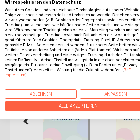
Die Frage nach dem Sinn des Lebens ist in der l
Wir respektieren den Datenschutz
Privatangelegenheiten spricht man nicht! Die indiv
Wir nutzen Cookies und vergleichbare Technologien auf unserer Website
Mit prägnanten, gut verständlichen Aussagen wird
Einige von ihnen sind essenziell und technisch notwendig. Daneben ver
wir Analysemethoden (z. B. Cookies oder Fingerprints sowie serverseitig
zeigt sich, dass die Frage sowohl eine objektive 
Tracking), um zu messen, wie häufig unsere Seite besucht und wie sie ge
angenommen werden, dass die Erkenntnisse wertvoll
wird. Wir verwenden Trackingtechnologien zu Marketingzwecken und se
Trilogie zur Frage: «Was ist ein gutes Leben?»
hierzu serverseitiges Tracking sowie auch Drittanbieter ein, wodurch ggf.
geräteübergreifend Cookies, Fingerprints, Tracking-Pixel, IP-Adressen s
gehashte E-Mail-Adressen genutzt werden. Auf unserer Seite betten wir
Drittinhalte von anderen Anbietern ein (Video-Plattformen). Wir haben auf
weitere Datenverarbeitung und ein etwaiges Tracking durch den Drittanbi
keinen Einfluss. Mit deiner Einstellung willigst du in die oben beschriebe
WEITERE TITEL BEI
Bo
Vorgänge ein. Du kannst deine Einwilligung (z. B. im Footer unter „Privacy-
Einstellungen“) jederzeit mit Wirkung für die Zukunft widerrufen. (
BoD-
Impressum
)
ABLEHNEN
ANPASSEN
ALLE AKZEPTIEREN