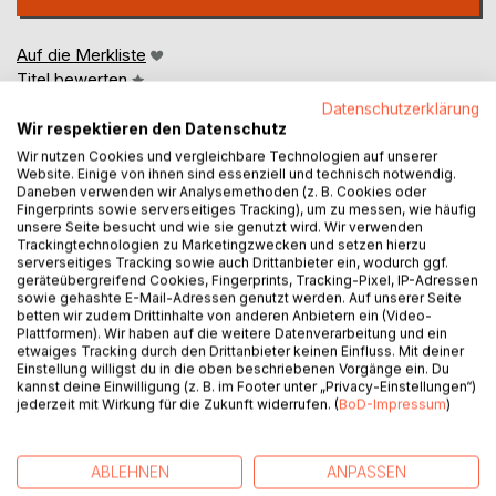
Auf die Merkliste
Titel bewerten
Datenschutzerklärung
Wir respektieren den Datenschutz
Wir nutzen Cookies und vergleichbare Technologien auf unserer
Website. Einige von ihnen sind essenziell und technisch notwendig.
Daneben verwenden wir Analysemethoden (z. B. Cookies oder
Fingerprints sowie serverseitiges Tracking), um zu messen, wie häufig
unsere Seite besucht und wie sie genutzt wird. Wir verwenden
Trackingtechnologien zu Marketingzwecken und setzen hierzu
BESCHREIBUNG
serverseitiges Tracking sowie auch Drittanbieter ein, wodurch ggf.
geräteübergreifend Cookies, Fingerprints, Tracking-Pixel, IP-Adressen
sowie gehashte E-Mail-Adressen genutzt werden. Auf unserer Seite
Den Himmel auf Erden werden wir nicht schaffen, aber es
betten wir zudem Drittinhalte von anderen Anbietern ein (Video-
Plattformen). Wir haben auf die weitere Datenverarbeitung und ein
gibt viele Möglichkeiten, um ihm näher zu kommen.
etwaiges Tracking durch den Drittanbieter keinen Einfluss. Mit deiner
Einstellung willigst du in die oben beschriebenen Vorgänge ein. Du
Wir können eine wunderbare Lebensqualität schaffen,
kannst deine Einwilligung (z. B. im Footer unter „Privacy-Einstellungen“)
wenn wir unsere Lebenseinstellung etwas verändern.
jederzeit mit Wirkung für die Zukunft widerrufen. (
BoD-Impressum
)
Eine Person allein kann nicht die ganze Welt retten, aber
jeder kann einen Teil dazu beitragen.
ABLEHNEN
ANPASSEN