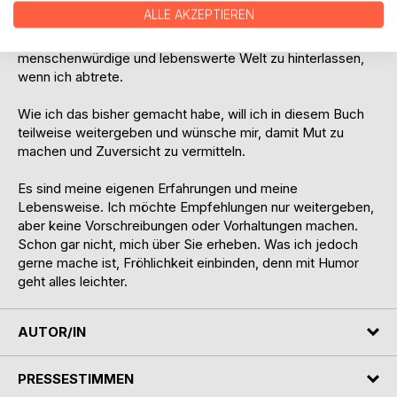
Als Frau und Mutter fühle ich mich verantwortlich, eine
ALLE AKZEPTIEREN
wünschenswerte Lebensqualität zu erreichen und bemühe
mich seit Jahren, den Kindern und Enkelkindern eine
menschenwürdige und lebenswerte Welt zu hinterlassen,
wenn ich abtrete.
Wie ich das bisher gemacht habe, will ich in diesem Buch
teilweise weitergeben und wünsche mir, damit Mut zu
machen und Zuversicht zu vermitteln.
Es sind meine eigenen Erfahrungen und meine
Lebensweise. Ich möchte Empfehlungen nur weitergeben,
aber keine Vorschreibungen oder Vorhaltungen machen.
Schon gar nicht, mich über Sie erheben. Was ich jedoch
gerne mache ist, Fröhlichkeit einbinden, denn mit Humor
geht alles leichter.
AUTOR/IN
PRESSESTIMMEN