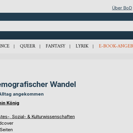
Über BoD
NCE
QUEER
FANTASY
LYRIK
E-BOOK-ANGEB
mografischer Wandel
Alltag angekommen
in König
tes-, Sozial- & Kulturwissenschaften
dcover
 Seiten