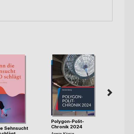
Polygon-Polit-
POLY
Chronik 2024
e Sehnsucht
Armin 
chlägt
Armin König