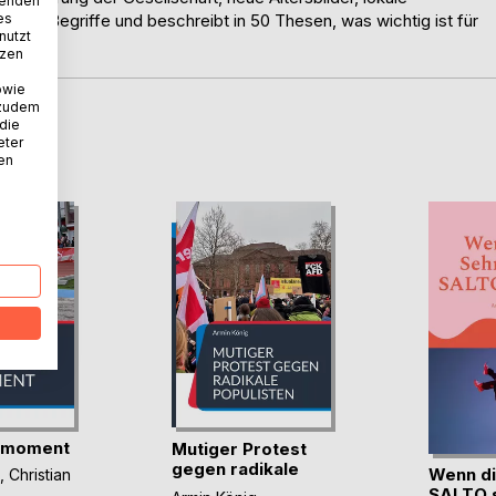
wenden
es
ichtige Begriffe und beschreibt in 50 Thesen, was wichtig ist für
nutzt
tzen
owie
 zudem
 die
D
eter
nen
e moment
Mutiger Protest
gegen radikale
Wenn di
,
Christian
Pop(...)
SALTO s