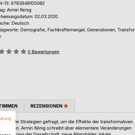
N-13: 9783948105082
ag: Armin König
cheinungsdatum: 02.03.2020
ache: Deutsch
lagworte: Demografie, Fachkräftemangel, Generationen, Transfor
r
ertung::
0
Bewertungen
TIMMEN
REZENSIONEN
lärung
ktikable Strategien gefragt, um die Effekte der transformativen
 können. Armin König schreibt über elementare Veränderungen
.
ie Alterung der Gesellschaft, neue Altersbilder, lokale