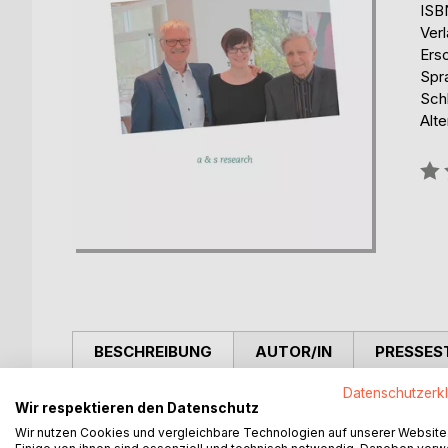
ISB
Verl
Ers
Spr
Sch
Alte
Bew
0%
BESCHREIBUNG
AUTOR/IN
PRESSES
Datenschutzerk
Demografie ist im Alltag angekommen. Nun sind pra
Wir respektieren den Datenschutz
Macht des demografischen Wandels bewältigen zu
Wir nutzen Cookies und vergleichbare Technologien auf unserer Website
und Strukturbrüche, Fachkräftemangel, Migration, d