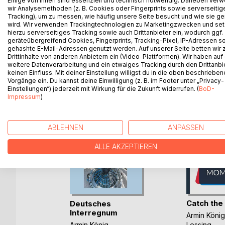
Einige von ihnen sind essenziell und technisch notwendig. Daneben ver
wir Analysemethoden (z. B. Cookies oder Fingerprints sowie serverseitig
Zukunftsprojekte mit Zivilgesellschaft, erläutert w
Tracking), um zu messen, wie häufig unsere Seite besucht und wie sie ge
Politik und Wirtschaft.
wird. Wir verwenden Trackingtechnologien zu Marketingzwecken und se
hierzu serverseitiges Tracking sowie auch Drittanbieter ein, wodurch ggf.
geräteübergreifend Cookies, Fingerprints, Tracking-Pixel, IP-Adressen s
gehashte E-Mail-Adressen genutzt werden. Auf unserer Seite betten wir
Drittinhalte von anderen Anbietern ein (Video-Plattformen). Wir haben auf
WEITERE TITEL BEI
Bo
weitere Datenverarbeitung und ein etwaiges Tracking durch den Drittanbi
keinen Einfluss. Mit deiner Einstellung willigst du in die oben beschriebe
Vorgänge ein. Du kannst deine Einwilligung (z. B. im Footer unter „Privacy-
Einstellungen“) jederzeit mit Wirkung für die Zukunft widerrufen. (
BoD-
Impressum
)
ABLEHNEN
ANPASSEN
ALLE AKZEPTIEREN
Catch th
mationsfreiheit
Deutsches
Interregnum
Armin König
Armin König
Lessing
, ...