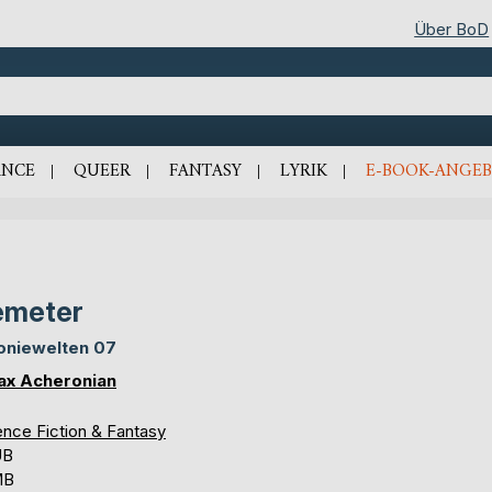
Über BoD
NCE
QUEER
FANTASY
LYRIK
E-BOOK-ANGEB
emeter
oniewelten 07
ax Acheronian
ence Fiction & Fantasy
UB
MB