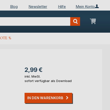
Blog
Newsletter
Hilfe
Mein Konto
Mein Wa
OTE %
2,99 €
inkl. MwSt.
sofort verfügbar als Download
IN DEN WARENKORB