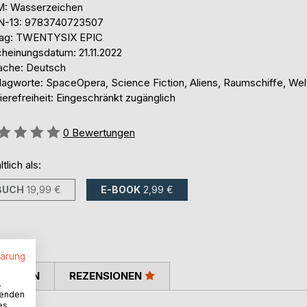
: Wasserzeichen
N-13: 9783740723507
lag: TWENTYSIX EPIC
cheinungsdatum: 21.11.2022
ache: Deutsch
lagworte: SpaceOpera, Science Fiction, Aliens, Raumschiffe, Welt
ierefreiheit: Eingeschränkt zugänglich
ertung::
0
Bewertungen
ltlich als:
BUCH
19,99 €
E-BOOK
2,99 €
lärung
TIMMEN
REZENSIONEN
.
wenden
es