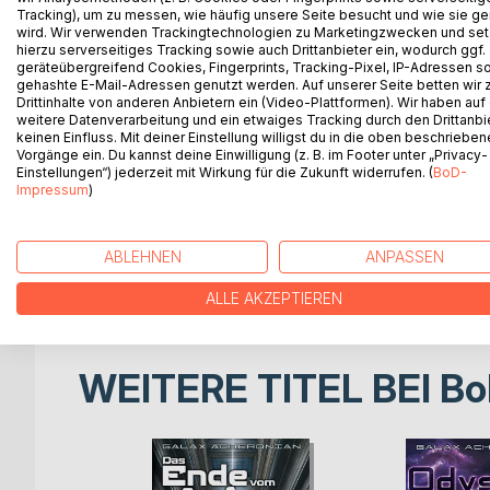
Im Jahr 2247 beschließt eine Gruppe Lehrer, die 
Tracking), um zu messen, wie häufig unsere Seite besucht und wie sie ge
Über viele Jahre sammeln sie Informationen und 
wird. Wir verwenden Trackingtechnologien zu Marketingzwecken und se
hierzu serverseitiges Tracking sowie auch Drittanbieter ein, wodurch ggf.
trostlose Leben ihrer Heimat hinter sich zu lassen.
geräteübergreifend Cookies, Fingerprints, Tracking-Pixel, IP-Adressen s
gehashte E-Mail-Adressen genutzt werden. Auf unserer Seite betten wir
Nach elf Jahren der Vorbereitung steht das Ziel ih
Drittinhalte von anderen Anbietern ein (Video-Plattformen). Wir haben auf
weitere Datenverarbeitung und ein etwaiges Tracking durch den Drittanbi
Himmelskörper, den die Markus-Sherman-Stiftung 
keinen Einfluss. Mit deiner Einstellung willigst du in die oben beschriebe
erkannt hat.
Vorgänge ein. Du kannst deine Einwilligung (z. B. im Footer unter „Privacy-
Die Flucht stellt sich als schwieriger heraus als g
Einstellungen“) jederzeit mit Wirkung für die Zukunft widerrufen. (
BoD-
Entdeckung ist der Planet Demeter von Mensche
Impressum
)
Das muss auch das Kolonieschiff Hope erfahren, 
ABLEHNEN
ANPASSEN
zu besiedeln. Die Hope ist eines der fünf Schiffe
und aus einer Zeit stammt, die längst vergessen is
ALLE AKZEPTIEREN
WEITERE TITEL BEI
Bo