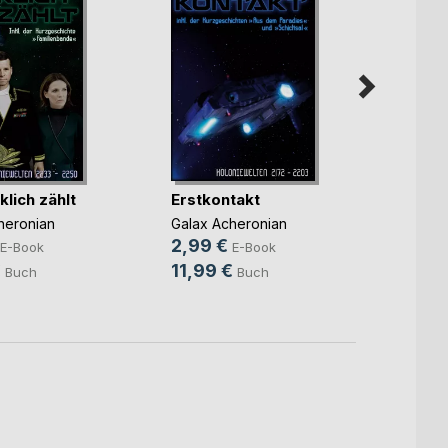
lich zählt
Erstkontakt
Ein F
Millio
heronian
Galax Acheronian
Galax 
2,99 €
E-Book
E-Book
2,99
€
11,99 €
Buch
Buch
11,99