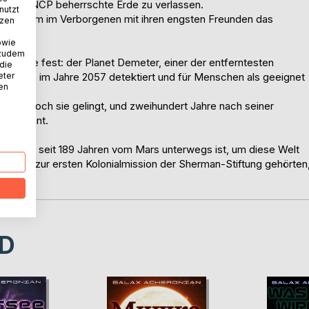
von der NCP beherrschte Erde zu verlassen.
nutzt
planen, um im Verborgenen mit ihren engsten Freunden das
tzen
owie
 zudem
rer Reise fest: der Planet Demeter, einer der entferntesten
 die
eter
bereits im Jahre 2057 detektiert und für Menschen als geeignet
nen
edacht, doch sie gelingt, und zweihundert Jahre nach seiner
n bewohnt.
welches seit 189 Jahren vom Mars unterwegs ist, um diese Welt
, welche zur ersten Kolonialmission der Sherman-Stiftung gehörten
t.
D