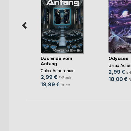
ion
Das Ende vom
Odyssee
Anfang
Galax Ache
nian
Galax Acheronian
2,99 €
E-
2,99 €
ok
E-Book
18,00 €
B
19,99 €
h
Buch