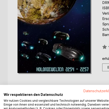
DRM
ISB
Ver
Ers
Spr
Sch
Barr
Bew
0%
erhä
Datenschutzerk
Wir respektieren den Datenschutz
BESCHREIBUNG
AUTOR/IN
PRESSES
Wir nutzen Cookies und vergleichbare Technologien auf unserer Website
Einige von ihnen sind essenziell und technisch notwendig. Daneben ver
wir Analysemethoden (z. B. Cookies oder Fingerprints sowie serverseitig