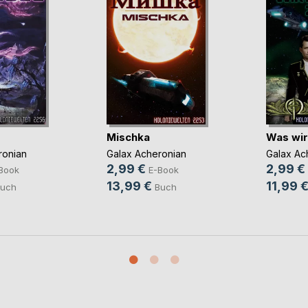
Mischka
Was wirk
ronian
Galax Acheronian
Galax Ac
2,99 €
2,99 €
Book
E-Book
13,99 €
11,99 
uch
Buch